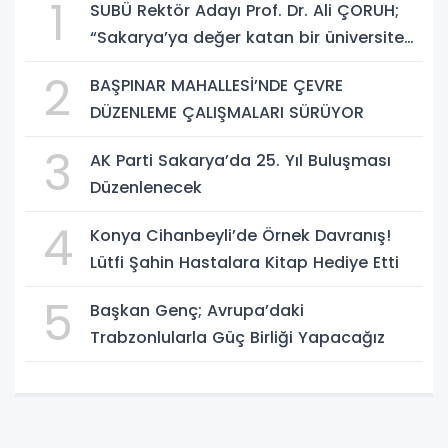
1
SUBÜ Rektör Adayı Prof. Dr. Ali ÇORUH;
“Sakarya’ya değer katan bir üniversite
inşa etmek istiyorum”
2
BAŞPINAR MAHALLESİ’NDE ÇEVRE
DÜZENLEME ÇALIŞMALARI SÜRÜYOR
3
AK Parti Sakarya’da 25. Yıl Buluşması
Düzenlenecek
4
Konya Cihanbeyli’de Örnek Davranış!
Lütfi Şahin Hastalara Kitap Hediye Etti
5
Başkan Genç; Avrupa’daki
Trabzonlularla Güç Birliği Yapacağız