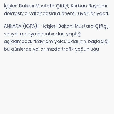
İçişleri Bakanı Mustafa Çiftçi, Kurban Bayramı
dolayısıyla vatandaşlara önemli uyarılar yaptı.
ANKARA (İGFA) - İçişleri Bakanı Mustafa Çiftçi,
sosyal medya hesabından yaptığı
açıklamada, “Bayram yolculuklarının başladığı
bu günlerde yollarımızda trafik yoğunluğu
önemli ölçüde arttı.
Bizler de vatandaşlarımızın sevdiklerine güven
içinde kavuşabilmesi için ülke genelinde
denetimlerimizi aralıksız sürdürüyoruz.
Amacımız ceza kesmek değil; tek bir canımızı
dahi trafik kazalarında kaybetmemektir. Bir
anlık dikkatsizlik, aşırı hız ya da ihmal; telafisi