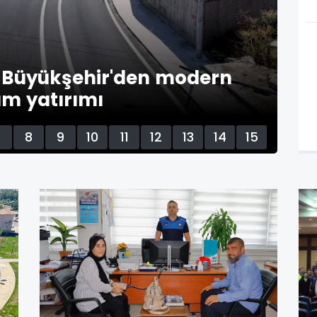
a Büyükşehir'den modern
ım yatırımı
İz
7
8
9
10
11
12
13
14
15