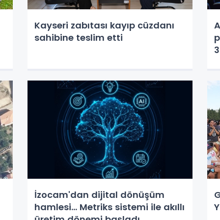
Kayseri zabıtası kayıp cüzdanı
A
sahibine teslim etti
p
3
İzocam'dan dijital dönüşüm
G
hamlesi... Metriks sistemi ile akıllı
Y
üretim dönemi başladı