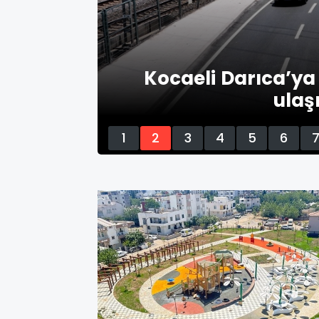
 konfor
Kocaeli Darıca’y
ulaş
1
2
3
4
5
6