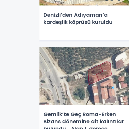
Denizli’den Adıyaman’a
kardeşlik köprüsü kuruldu
Gemlik’te Geç Roma-Erken
Bizans dönemine ait kalıntılar
bulundu... Alan 1. derece