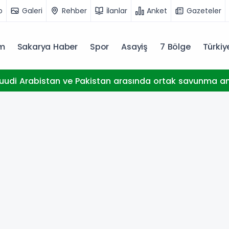
o
Galeri
Rehber
İlanlar
Anket
Gazeteler
m
Sakarya Haber
Spor
Asayiş
7 Bölge
Türki
Suudi Arabistan ve Pakistan arasında ortak savunma a