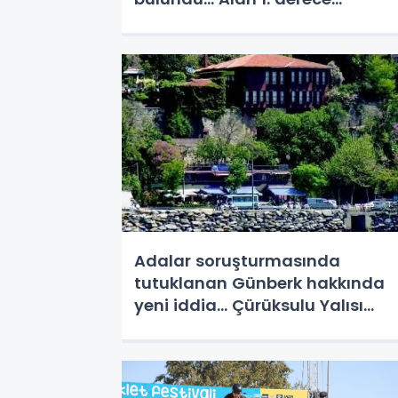
arkeolojik SİT ilan edildi
Adalar soruşturmasında
tutuklanan Günberk hakkında
yeni iddia... Çürüksulu Yalısı
Projesi gündemde