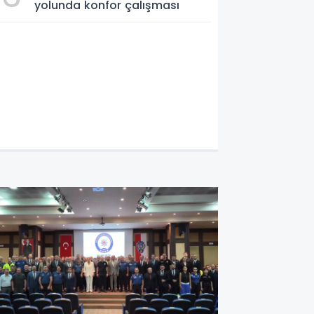
yolunda konfor çalışması
mir Karabağlar'da BİO fark yaratt