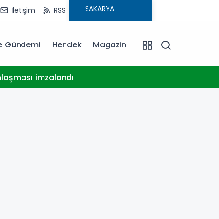
İletişim
RSS
ye Gündemi
Hendek
Magazin
15:09
nlaşması imzalandı
Deprem