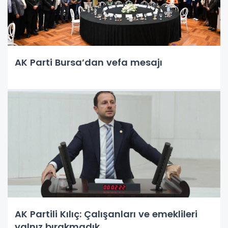
AK Parti Bursa’dan vefa mesajı
AK Partili Kılıç: Çalışanları ve emeklileri
yalnız bırakmadık