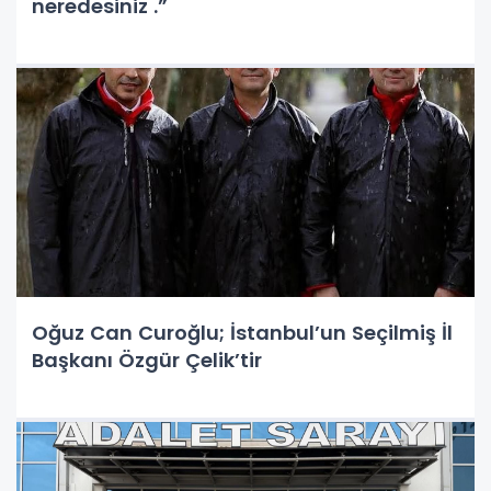
neredesiniz .”
Oğuz Can Curoğlu; İstanbul’un Seçilmiş İl
Başkanı Özgür Çelik’tir