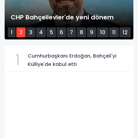
CHP Bahçelievler'de yeni dönem
1
2
3
4
5
6
7
8
9
10
11
12
13
14
15
1
Cumhurbaşkanı Erdoğan, Bahçeli'yi
Külliye'de kabul etti