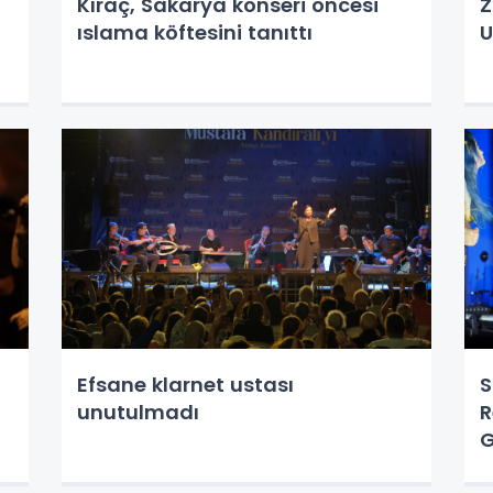
Kıraç, Sakarya konseri öncesi
Z
ıslama köftesini tanıttı
U
Efsane klarnet ustası
S
unutulmadı
R