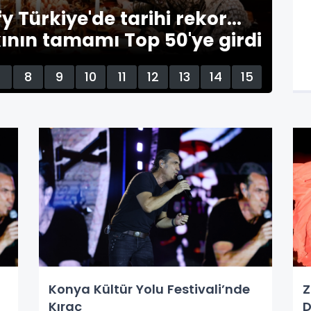
Türkiye'de tarihi rekor...
ın tamamı Top 50'ye girdi
7
8
9
10
11
12
13
14
15
Konya Kültür Yolu Festivali’nde
Z
Kıraç
D