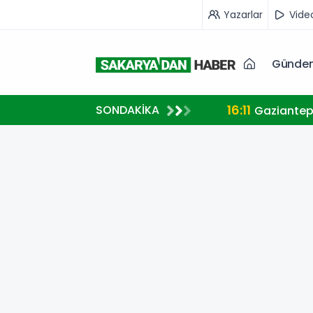
Yazarlar
Vide
Günde
16:11
SONDAKİKA
Gaziantep’