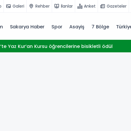
o
Galeri
Rehber
İlanlar
Anket
Gazeteler
m
Sakarya Haber
Spor
Asayiş
7 Bölge
Türki
te Yaz Kur’an Kursu öğrencilerine bisikletli ödül