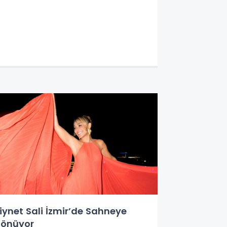
Demet Akalın, Sefo ve LVBEL C
salladı
iynet Sali İzmir’de Sahneye
önüyor