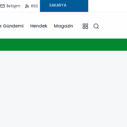
İletişim
RSS
ye Gündemi
Hendek
Magazin
16:20
İstanb