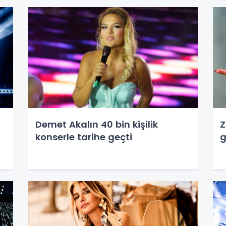
Demet Akalın 40 bin kişilik
Z
konserle tarihe geçti
g