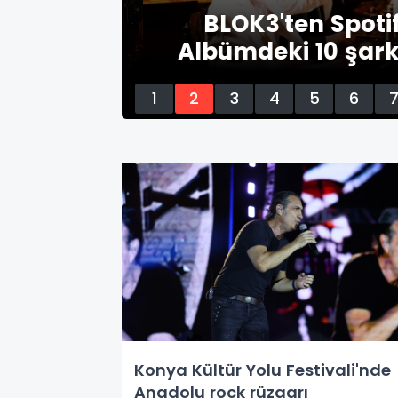
 Hünel
BLOK3'ten Spotify 
Albümdeki 10 şarkın
1
2
3
4
5
6
Konya Kültür Yolu Festivali'nde
Anadolu rock rüzgarı