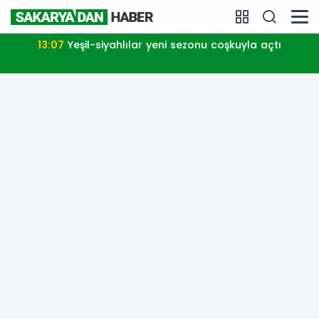
13:01
Trabzon iklim ve enerji ağında