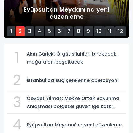
Eyüpsultan Meydanı'na yeni
düzenleme
1
2
3
4
5
6
7
8
9
10
11
12
13
14
15
1
Akın Gürlek: Örgüt silahları bırakacak,
mağaraları boşaltacak
2
İstanbul’da suç çetelerine operasyon!
3
Cevdet Yılmaz: Mekke Ortak Savunma
Anlaşması bölgesel güvenliğe katkı
sağlayacak
4
Eyüpsultan Meydanı'na yeni düzenleme