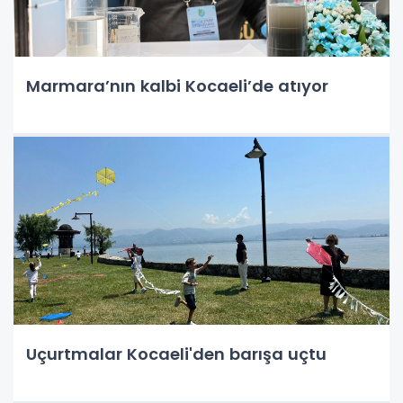
Marmara’nın kalbi Kocaeli’de atıyor
Uçurtmalar Kocaeli'den barışa uçtu