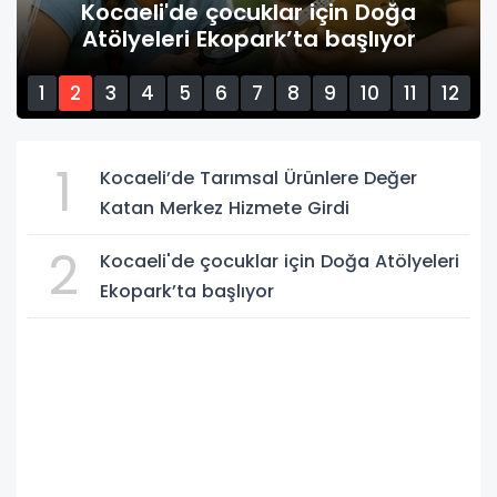
Lokomotif Çocuk Köyü Lotus’ta ilk
hasat sevinci
1
2
3
4
5
6
7
8
9
10
11
12
13
14
15
1
Kocaeli’de Tarımsal Ürünlere Değer
Katan Merkez Hizmete Girdi
2
Kocaeli'de çocuklar için Doğa Atölyeleri
Ekopark’ta başlıyor