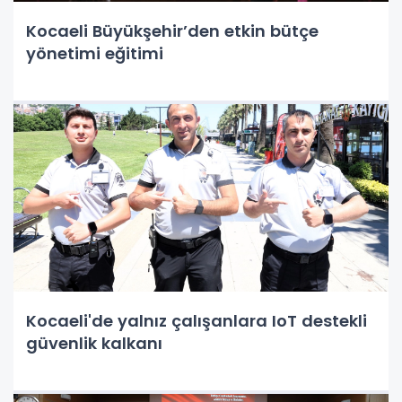
Kocaeli Büyükşehir’den etkin bütçe
yönetimi eğitimi
Kocaeli'de yalnız çalışanlara IoT destekli
güvenlik kalkanı