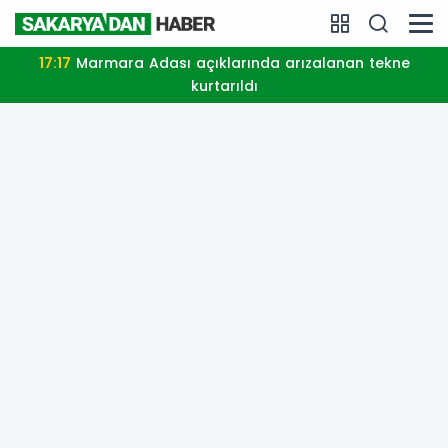
20:06
Erkan Albayrakoğlu Aşevi hizmetlerinin devamı
için iş birliği protokolü imzalandı.