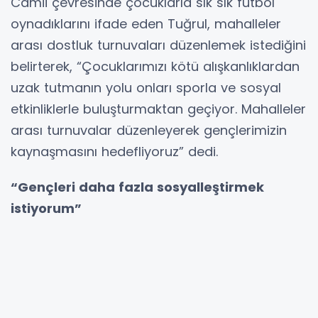
Camii çevresinde çocuklarla sık sık futbol
oynadıklarını ifade eden Tuğrul, mahalleler
arası dostluk turnuvaları düzenlemek istediğini
belirterek, “Çocuklarımızı kötü alışkanlıklardan
uzak tutmanın yolu onları sporla ve sosyal
etkinliklerle buluşturmaktan geçiyor. Mahalleler
arası turnuvalar düzenleyerek gençlerimizin
kaynaşmasını hedefliyoruz” dedi.
“Gençleri daha fazla sosyalleştirmek
istiyorum”
Parklarda gençlerle sık sık bir araya geldiğini
belirten Tuğrul, gençlerin sosyal hayata daha
fazla katılması gerektiğini ifade etti. Gençlerle
sürekli iletişim halinde olmak istediğini