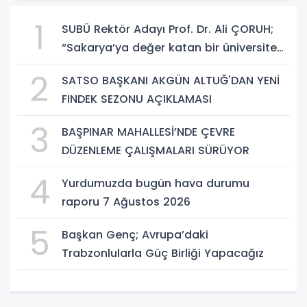
1
SUBÜ Rektör Adayı Prof. Dr. Ali ÇORUH;
“Sakarya’ya değer katan bir üniversite
inşa etmek istiyorum”
2
SATSO BAŞKANI AKGÜN ALTUĞ'DAN YENİ
FINDEK SEZONU AÇIKLAMASI
3
BAŞPINAR MAHALLESİ’NDE ÇEVRE
DÜZENLEME ÇALIŞMALARI SÜRÜYOR
4
Yurdumuzda bugün hava durumu
raporu 7 Ağustos 2026
5
Başkan Genç; Avrupa’daki
Trabzonlularla Güç Birliği Yapacağız