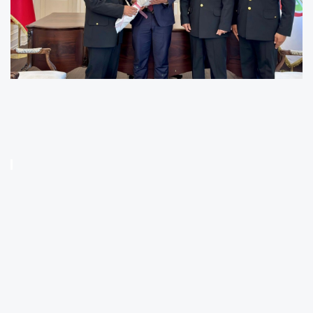
Bilecik’in Pazaryeri ilçesinde, Jandarma Teşkilatının 187. kuruluş
yıl dönümü dolayısıyla anlamlı bir buluşma gerçekleştirildi.
Pazaryeri Kaymakamı Muhammet Mustafa Kara, İlçe Jandarma
Komutanlığı personelini makamında ağırlayarak teşkilatın kuruluş
yıl dönümünü kutladı.