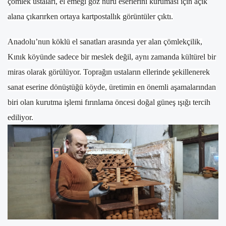
çömlek ustaları, el emeği göz nuru eserlerini kuruması için açık
alana çıkarırken ortaya kartpostallık görüntüler çıktı.
Anadolu’nun köklü el sanatları arasında yer alan çömlekçilik,
Kınık köyünde sadece bir meslek değil, aynı zamanda kültürel bir
miras olarak görülüyor. Toprağın ustaların ellerinde şekillenerek
sanat eserine dönüştüğü köyde, üretimin en önemli aşamalarından
biri olan kurutma işlemi fırınlama öncesi doğal güneş ışığı tercih
ediliyor.