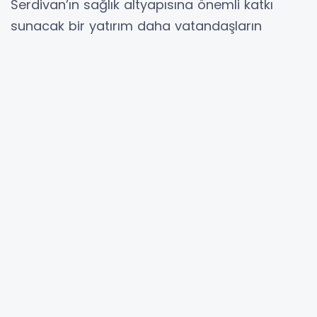
Serdivan’ın sağlık altyapısına önemli katkı
sunacak bir yatırım daha vatandaşların
hizmetine kazandırıldı. Sakarya Büyükşehir
Belediyesi AK Parti Meclis Üyesi, Serdivan
Belediyesi Meclis Üyesi, Serdivan Belediye
Başkan Vekili ve BH Huzur İnşaat Yönetim
Kurulu Başkanı Hüseyin Haldızoğlu tarafından
Kazımpaşa Mahallesi’nde yaptırılan
Abdulhamit-Fatma Haldızoğlu Acil Sağlık
Hizmetleri İstasyonu, yoğun katılımla
gerçekleştirilen törenle hizmete açıldı.
Protokol ve vatandaşlar açılışta buluştu
Bölge halkının sağlık hizmetlerine daha hızlı
ulaşmasını sağlayacak olan istasyonun