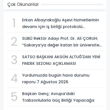
Çok Okunanlar
1
Erkan Albayrakoğlu Aşevi hizmetlerinin
devamı için iş birliği protokolü
imzalandı.
2
SUBÜ Rektör Adayı Prof. Dr. Ali ÇORUH;
“Sakarya’ya değer katan bir üniversite
inşa etmek istiyorum”
3
SATSO BAŞKANI AKGÜN ALTUĞ'DAN YENİ
FINDEK SEZONU AÇIKLAMASI
4
Yurdumuzda bugün hava durumu
raporu 7 Ağustos 2026
5
Başkan Genç; Avrupa’daki
Trabzonlularla Güç Birliği Yapacağız