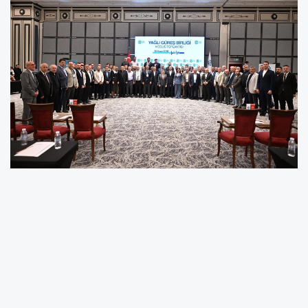
BALIKESİR (İGFA) -
Toplantıda; Birlik Başkanı,
Meclis 1. Başkan Vekili, Meclis 2. Başkan Vekili,
Meclis Asil ve Yedek Kâtip Üyeleri, Encümen
Üyeleri ile İhtisas Komisyonları seçimleri