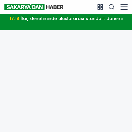
17:39
Kocaeli'de kırsal mahalleye modern yol