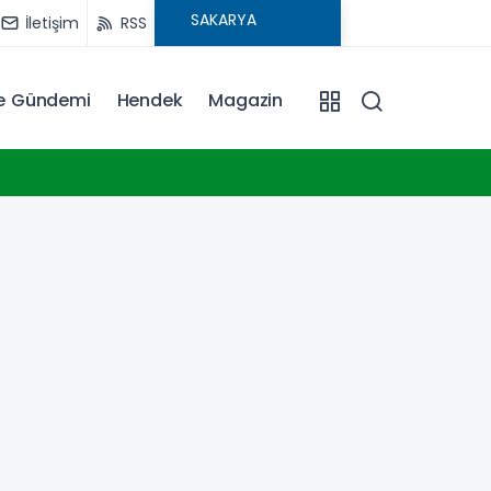
İletişim
RSS
ye Gündemi
Hendek
Magazin
11:00
Türkiye