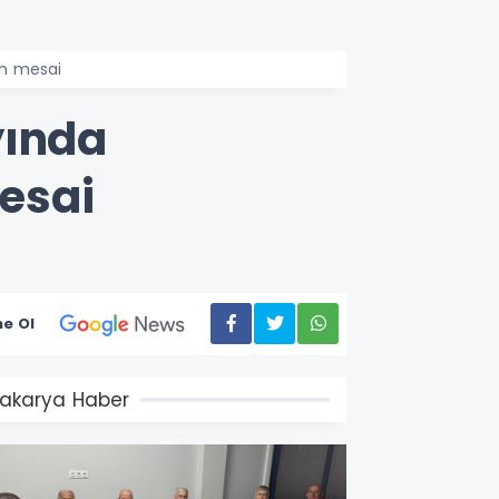
an mesai
yında
esai
e Ol
akarya Haber