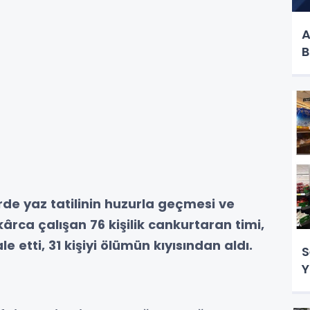
A
B
rde yaz tatilinin huzurla geçmesi ve
rca çalışan 76 kişilik cankurtaran timi,
etti, 31 kişiyi ölümün kıyısından aldı.
S
Y