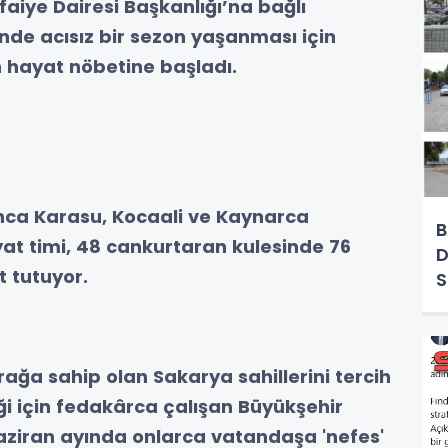
faiye Dairesi Başkanlığı’na bağlı
inde acısız bir sezon yaşanması için
n hayat nöbetine başladı.
unca Karasu, Kocaali ve Kaynarca
B
at timi, 48 cankurtaran kulesinde 76
D
t tutuyor.
ayrağa sahip olan Sakarya sahillerini tercih
i için fedakârca çalışan Büyükşehir
haziran ayında onlarca vatandaşa 'nefes'