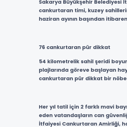
Sakarya Büyükşehir Belediyesi İt
cankurtaran timi, kuzey sahiller
haziran ayının başından itibare
76 cankurtaran pür dikkat
54 kilometrelik sahil şeridi boy
plajlarında göreve başlayan hay
cankurtaran pür dikkat bir nöbe
Her yıl tatil için 2 farklı mavi b
eden vatandaşların can güvenliğ
İtfaiyesi Cankurtaran Amirliği, 