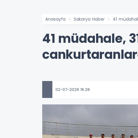
Anasayfa
Sakarya Haber
41 müdahale
41 müdahale, 3
cankurtaranlar
02-07-2026 16:26