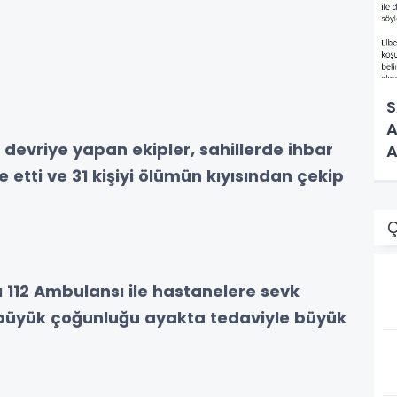
S
A
le devriye yapan ekipler, sahillerde ihbar
A
e etti ve 31 kişiyi ölümün kıyısından çekip
Ç
ı 112 Ambulansı ile hastanelere sevk
n, büyük çoğunluğu ayakta tedaviyle büyük