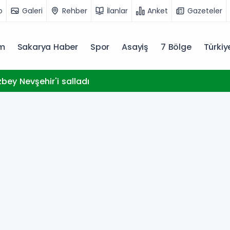
o
Galeri
Rehber
İlanlar
Anket
Gazeteler
m
Sakarya Haber
Spor
Asayiş
7 Bölge
Türki
bey Nevşehir'i salladı