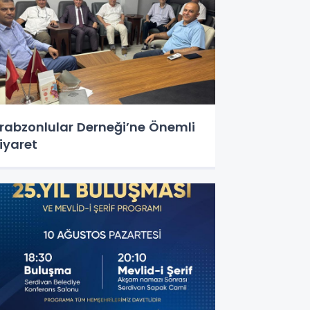
rabzonlular Derneği’ne Önemli
iyaret