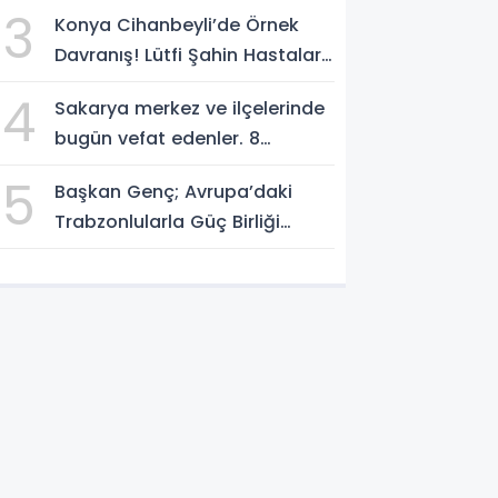
3
Konya Cihanbeyli’de Örnek
Davranış! Lütfi Şahin Hastalara
Kitap Hediye Etti
4
Sakarya merkez ve ilçelerinde
bugün vefat edenler. 8
Ağustos 2026
5
Başkan Genç; Avrupa’daki
Trabzonlularla Güç Birliği
Yapacağız