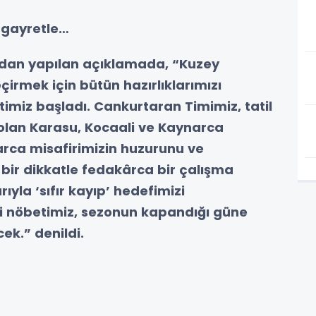
 gayretle…
ından yapılan açıklamada, “Kuzey
çirmek için bütün hazırlıklarımızı
imiz başladı. Cankurtaran Timimiz, tatil
olan Karasu, Kocaali ve Kaynarca
larca misafirimizin huzurunu ve
 bir dikkatle fedakârca bir çalışma
ıyla ‘sıfır kayıp’ hedefimizi
eki nöbetimiz, sezonun kapandığı güne
k.” denildi.