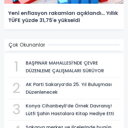
Yeni enflasyon rakamları açıklandı... Yıllık
TÜFE yüzde 31,75'e yükseldi
Çok Okunanlar
1
BAŞPINAR MAHALLESİ’NDE ÇEVRE
DÜZENLEME ÇALIŞMALARI SÜRÜYOR
2
AK Parti Sakarya’da 25. Yıl Buluşması
Düzenlenecek
3
Konya Cihanbeyli’de Örnek Davranış!
Lütfi Şahin Hastalara Kitap Hediye Etti
Sakarya merkez ve ilçelerinde bugün