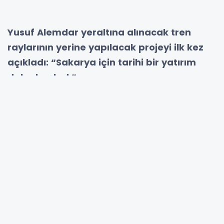
Yusuf Alemdar yeraltına alınacak tren
raylarının yerine yapılacak projeyi ilk kez
açıkladı: “Sakarya için tarihi bir yatırım
daha başladı”
Büyükşehir Belediye Başkanı Yusuf
Alemdar, Cumhurbaşkanı Erdoğan'ın ilk
işaretini verdiği tren raylarının yeraltına
alınması projesinin detayını ilk kez
duyurdu. Ulaştırma ve Altyapı Bakanlığı
Altyapı Yatırımları Genel Müdürü Dr. Yalçın
Eyigün ile birlikte Gar Meydanı'nda
inceleme yapan Alemdar buraya yeşil,
sosyal ve estetik bir yaşam alanı inşa