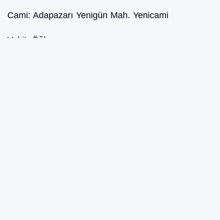
Cami:
Adapazarı Yenigün Mah. Yenicami
Vakit:
Öğle
ZEHRA KUZDAĞ
ADAPAZARI - KARAOSMAN
Doğum Tarihi:
1.07.1931
Ölüm Tarihi:
28.06.2026
Mezarlık:
Adapazarı Emirdağ-1 Mezarlığı
Cami:
Adapazarı Karaosman Mah. Karaosman
Cami
Vakit:
Öğle
FATMA ÇETİN