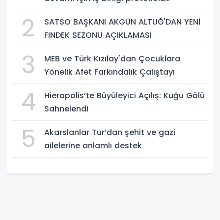
imzalandı.
2
SATSO BAŞKANI AKGÜN ALTUĞ'DAN YENİ
FINDEK SEZONU AÇIKLAMASI
3
MEB ve Türk Kızılay'dan Çocuklara
Yönelik Afet Farkındalık Çalıştayı
4
Hierapolis’te Büyüleyici Açılış: Kuğu Gölü
Sahnelendi
5
Akarslanlar Tur’dan şehit ve gazi
ailelerine anlamlı destek