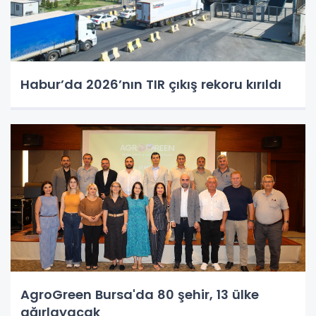
Habur’da 2026’nın TIR çıkış rekoru kırıldı
AgroGreen Bursa'da 80 şehir, 13 ülke
ağırlayacak