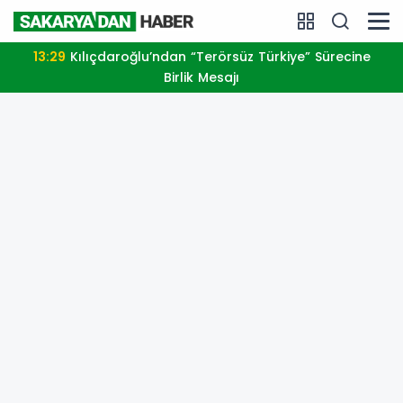
13:29
Kılıçdaroğlu’ndan “Terörsüz Türkiye” Sürecine
Birlik Mesajı