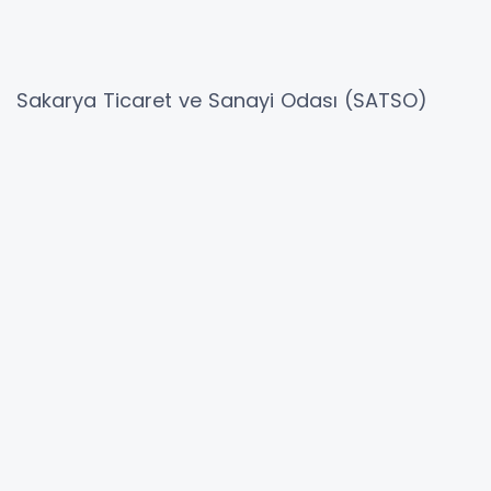
Sakarya Ticaret ve Sanayi Odası (SATSO)
bünyesinde çalışmalarını yürüten Danışmanlık
ve Emlak Müşavirliği sektör temsilcisi 28.
Meslek Komitesi organizasyonuyla ‘Kentsel
Dönüşüm ve Finansman Bilgilendirme
Programı’ gerçekleştirildi.
T.C. Çevre, Şehircilik ve İklim Değişikliği
Bakanlığı Kentsel Dönüşüm Başkanlığı iş
birliğinde, SATSO hizmet binası Ali Coşkun
Konferans Salonu’nda gerçekleşen
programda devam eden kentsel dönüşüm
çalışmaları ve uygulamalarına ilişkin bilgiler