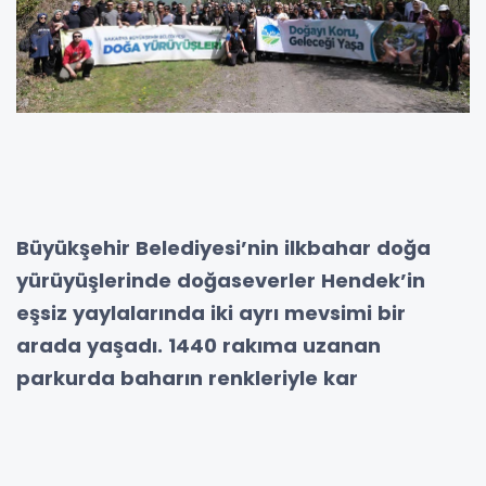
Büyükşehir Belediyesi’nin ilkbahar doğa
yürüyüşlerinde doğaseverler Hendek’in
eşsiz yaylalarında iki ayrı mevsimi bir
arada yaşadı. 1440 rakıma uzanan
parkurda baharın renkleriyle kar
manzaraları buluşurken, katılımcılar
doğanın huzurunda unutulmaz bir gün
geçirdi.