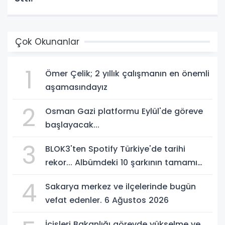
Çok Okunanlar
1
Ömer Çelik; 2 yıllık çalışmanın en önemli
aşamasındayız
2
Osman Gazi platformu Eylül'de göreve
başlayacak...
3
BLOK3'ten Spotify Türkiye'de tarihi
rekor... Albümdeki 10 şarkının tamamı
Top 50'ye girdi
4
Sakarya merkez ve ilçelerinde bugün
vefat edenler. 6 Ağustos 2026
İçişleri Bakanlığı görevde yükselme ve