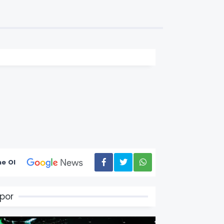
e Ol
por