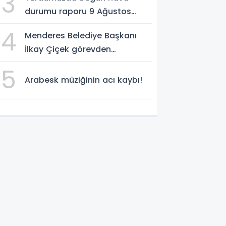
3
durumu raporu 9 Ağustos
2026
4
Menderes Belediye Başkanı
İlkay Çiçek görevden
uzaklaştırıldı
5
Arabesk müziğinin acı kaybı!