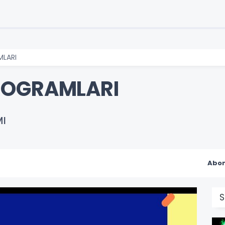
LARI
ROGRAMLARI
MI
Abon
S