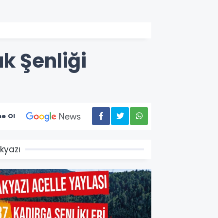
k Şenliği
e Ol
kyazı