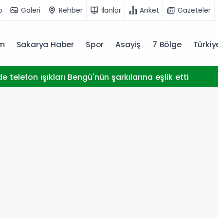
o
Galeri
Rehber
İlanlar
Anket
Gazeteler
m
Sakarya Haber
Spor
Asayiş
7 Bölge
Türki
e telefon ışıkları Bengü'nün şarkılarına eşlik etti