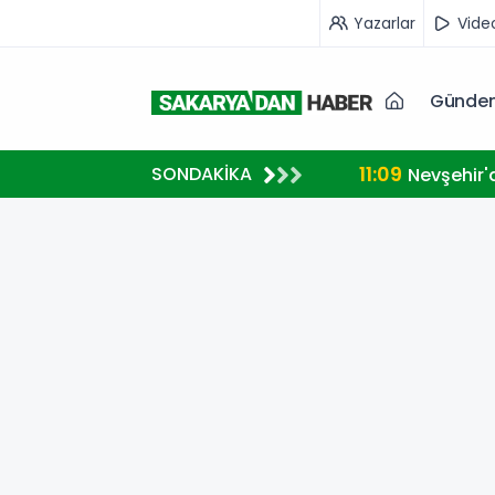
Yazarlar
Vide
Günde
11:09
SONDAKİKA
Nevşehir'd