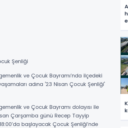
A
h
e
cuk Şenliği
 Egemenlik ve Çocuk Bayramı’nda ilçedeki
yaşamaları adına '23 Nisan Çocuk Şenliği'
K
Egemenlik ve Çocuk Bayramı dolayısı ile
k
 Nisan Çarşamba günü Recep Tayyip
18:00’da başlayacak Çocuk Şenliği’nde