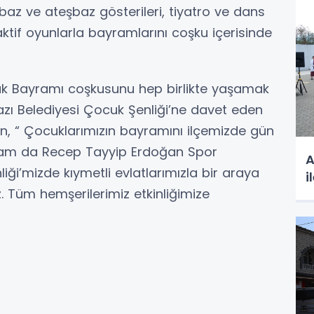
rbaz ve ateşbaz gösterileri, tiyatro ve dans
aktif oyunlarla bayramlarını coşku içerisinde
uk Bayramı coşkusunu hep birlikte yaşamak
kyazı Belediyesi Çocuk Şenliği’ne davet eden
n, “ Çocuklarımızın bayramını ilçemizde gün
Akşam da Recep Tayyip Erdoğan Spor
A
ği’mizde kıymetli evlatlarımızla bir araya
i
 Tüm hemşerilerimiz etkinliğimize