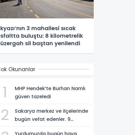
kyazı’nın 3 mahallesi sıcak
sfaltta buluştu: 8 kilometrelik
üzergah sil baştan yenilendi
ok Okunanlar
1
MHP Hendek’te Burhan Namlı
güven tazeledi
2
Sakarya merkez ve ilçelerinde
bugün vefat edenler. 9
Ağustos 2026
Yurdumuzda bugün hava