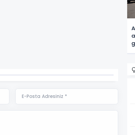
A
a
g
Ç
E-Posta Adresiniz *