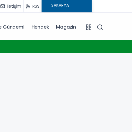
İletişim
RSS
ye Gündemi
Hendek
Magazin
11:00
Türkiye