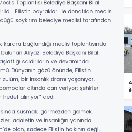
Meclis Toplantısı
Belediye Başkanı
Bilal
ildi. Filistin bayrakları ile donatılan meclis
dürdüğü soykırım belediye meclisi tarafından
 karara bağlandığı meclis toplantısında
ulunan Akyazı Belediye Başkanı Bilal
aşlattığı saldırıların ve devamında
nümü. Dünyanın gözü önünde, Filistin
r zulüm, bir insanlık dramı yaşanıyor.
A
bombalar altında can veriyor; şehirler
i
r hedef alınıyor” dedi.
rşısında susmak, görmezden gelmek,
Bizler, adaletin ve insanlığın yanında
de olan, sadece Filistin halkının değil,