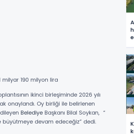
A
h
e
 milyar 190 milyon lira
lantısının ikinci birleşiminde 2026 yılı
ak onaylandı. Oy birliği ile belirlenen
 dileyen
Belediye
Başkanı Bilal Soykan, “
erle büyütmeye devam edeceğiz” dedi.
K
k