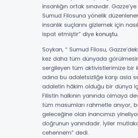
insanlığın ortak sınavıdır. Gazze’ye
Sumud Filosuna yönelik düzenlenen s
insanlık suçlarını gizlemek için nas
ispat etmiştir” diye
konuştu
.
Soykan, “ Sumud Filosu, Gazze’deki 
kez daha tüm dünyada görülmesini
sergileyen tüm aktivistlerimize bir 
adına bu adaletsizliğe karşı asla s
adaletin hâkim olduğu bir dünya i
Filistin halkının yanında olmaya de
tüm masumları rahmetle anıyor, ba
geleceğine olan inancımızı yineliyo
doğrunun yanındadır. İyiler mutlaka
cehennem” dedi.