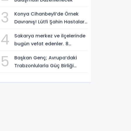
3
Konya Cihanbeyli’de Örnek
Davranış! Lütfi Şahin Hastalara
Kitap Hediye Etti
4
Sakarya merkez ve ilçelerinde
bugün vefat edenler. 8
Ağustos 2026
5
Başkan Genç; Avrupa’daki
Trabzonlularla Güç Birliği
Yapacağız