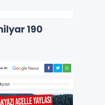
milyar 190
e Ol
kyazı