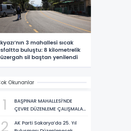
kyazı’nın 3 mahallesi sıcak
sfaltta buluştu: 8 kilometrelik
üzergah sil baştan yenilendi
ok Okunanlar
1
BAŞPINAR MAHALLESİ’NDE
ÇEVRE DÜZENLEME ÇALIŞMALARI
SÜRÜYOR
2
AK Parti Sakarya’da 25. Yıl
Buluşması Düzenlenecek