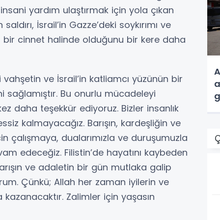
 insani yardım ulaştırmak için yola çıkan
aldırı, İsrail’in Gazze’deki soykırımı ve
ıl bir cinnet halinde olduğunu bir kere daha
A
vahşetin ve İsrail’in katliamcı yüzünün bir
a
 sağlamıştır. Bu onurlu mücadeleyi
g
kez daha teşekkür ediyoruz. Bizler insanlık
essiz kalmayacağız. Barışın, kardeşliğin ve
çin çalışmaya, dualarımızla ve duruşumuzla
Ç
vam edeceğiz. Filistin’de hayatını kaybeden
rışın ve adaletin bir gün mutlaka galip
rum. Çünkü; Allah her zaman iyilerin ve
 kazanacaktır. Zalimler için yaşasın