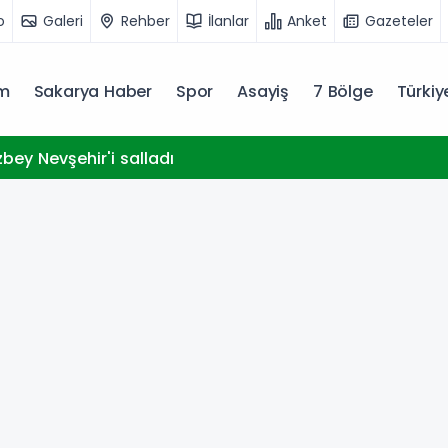
o
Galeri
Rehber
İlanlar
Anket
Gazeteler
m
Sakarya Haber
Spor
Asayiş
7 Bölge
Türki
bey Nevşehir'i salladı