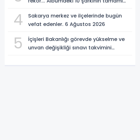
rekor... Albümdeki 10 şarkının tamamı
Top 50'ye girdi
4
Sakarya merkez ve ilçelerinde bugün
vefat edenler. 6 Ağustos 2026
5
İçişleri Bakanlığı görevde yükselme ve
unvan değişikliği sınavı takvimini
açıkladı