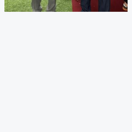
SUBÜ Geyve MYO Öğretim Görevlisi Dr.
Gıyasettin Tayfur, BCA Times ‘Altın Kalem’
ödüllerinde ‘Altın İnsan’ ödülüne layık
görüldü.
Sakarya
Uygulamalı Bilimler Üniversitesi
(SUBÜ) Geyve Meslek Yüksekokulu, Halkla
İlişkiler ve Tanıtım Programı Öğretim Görevlisi
Dr. Gıyasettin Tayfur, bilim ve insanlığa ilham
veren başarıların ödüllendirildiği BCA Times’ın
(Book, Culture, Art Times) düzenlediği ‘Altın