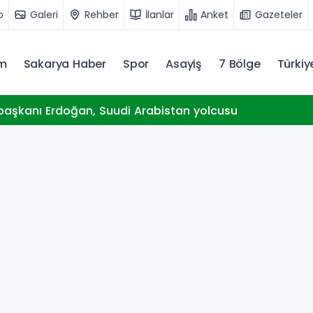
o
Galeri
Rehber
İlanlar
Anket
Gazeteler
m
Sakarya Haber
Spor
Asayiş
7 Bölge
Türki
aşkanı Erdoğan, Suudi Arabistan yolcusu