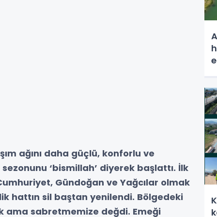
A
h
e
aşım ağını daha güçlü, konforlu ve
 sezonunu ‘bismillah’ diyerek başlattı. İlk
e Cumhuriyet, Gündoğan ve Yağcılar olmak
ik hattın sil baştan yenilendi. Bölgedeki
K
ik ama sabretmemize değdi. Emeği
k