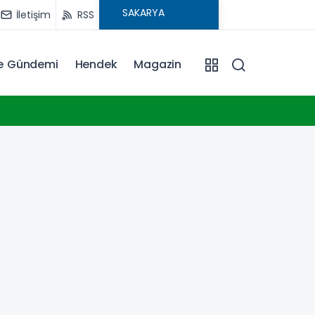
İletişim
RSS
ye Gündemi
Hendek
Magazin
09:15
Yurdu