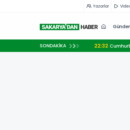
Yazarlar
Vide
Günde
22:32
SONDAKİKA
ve Gazze mesajı
Cumhurb