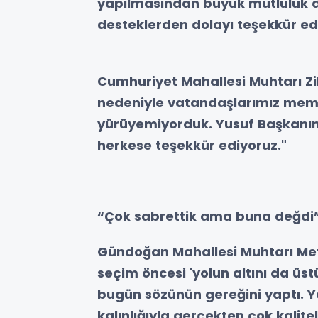
yapılmasından büyük mutluluk 
desteklerden dolayı teşekkür ed
Cumhuriyet Mahallesi Muhtarı Zi
nedeniyle vatandaşlarımız memn
yürüyemiyorduk. Yusuf Başkanım
herkese teşekkür ediyoruz."
“Çok sabrettik ama buna değdi
Gündoğan Mahallesi Muhtarı Met
seçim öncesi 'yolun altını da üs
bugün sözünün gereğini yaptı. Ya
kalınlığıyla gerçekten çok kalite