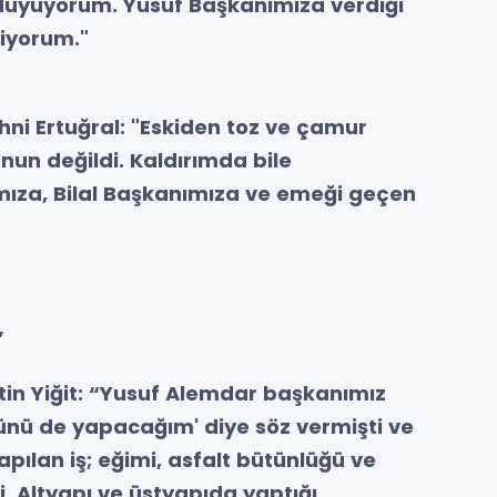
duyuyorum. Yusuf Başkanımıza verdiği
iyorum."
hni Ertuğral: "Eskiden toz ve çamur
un değildi. Kaldırımda bile
ıza, Bilal Başkanımıza ve emeği geçen
”
in Yiğit: “Yusuf Alemdar başkanımız
tünü de yapacağım' diye söz vermişti ve
pılan iş; eğimi, asfalt bütünlüğü ve
li. Altyapı ve üstyapıda yaptığı