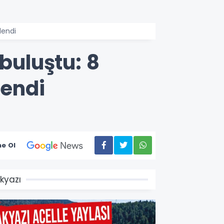
lendi
buluştu: 8
lendi
e Ol
kyazı