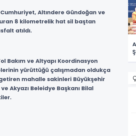
re Cumhuriyet, Altındere Gündoğan ve
turan 8 kilometrelik hat sil baştan
sfalt atıldı.
A
Ş
ol Bakım ve Altyapı Koordinasyon
plerinin yürüttüğü çalışmadan oldukça
Ç
etiren mahalle sakinleri Büyükşehir
ve Akyazı Beleidye Başkanı Bilal
iler.