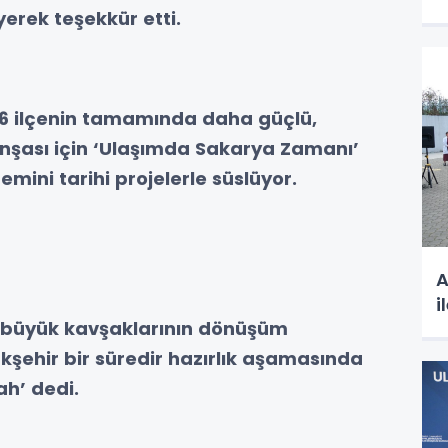
yerek teşekkür etti.
16 ilçenin tamamında daha güçlü,
 inşası için ‘Ulaşımda Sakarya Zamanı’
emini tarihi projelerle süslüyor.
A
i
n büyük kavşaklarının dönüşüm
kşehir bir süredir hazırlık aşamasında
ah’ dedi.