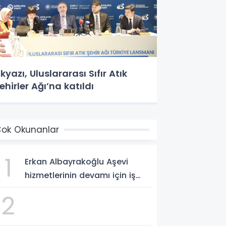
kyazı, Uluslararası Sıfır Atık
ehirler Ağı’na katıldı
ok Okunanlar
1
Erkan Albayrakoğlu Aşevi
hizmetlerinin devamı için iş
birliği protokolü imzalandı.
2