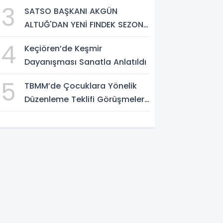
3
SATSO BAŞKANI AKGÜN
ALTUĞ'DAN YENİ FINDEK SEZONU
AÇIKLAMASI
4
Keçiören’de Keşmir
Dayanışması Sanatla Anlatıldı
5
TBMM’de Çocuklara Yönelik
Düzenleme Teklifi Görüşmeleri
Tamamlandı