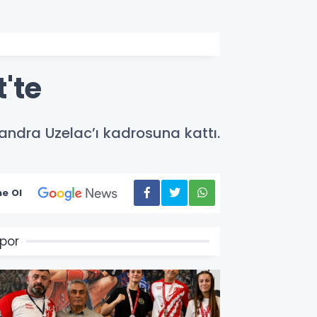
'te
ndra Uzelac’ı kadrosuna kattı.
e Ol
por