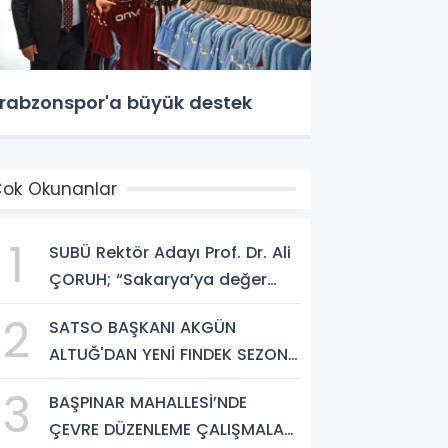
rabzonspor'a büyük destek
ok Okunanlar
1
SUBÜ Rektör Adayı Prof. Dr. Ali
ÇORUH; “Sakarya’ya değer
katan bir üniversite inşa
2
SATSO BAŞKANI AKGÜN
etmek istiyorum”
ALTUĞ'DAN YENİ FINDEK SEZONU
AÇIKLAMASI
3
BAŞPINAR MAHALLESİ’NDE
ÇEVRE DÜZENLEME ÇALIŞMALARI