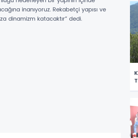
nluğu hedefleyen bir yapının içinde
acağına inanıyoruz. Rekabetçi yapısı ve
ıza dinamizm katacaktır” dedi.
K
T