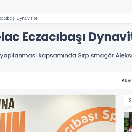
acıbaşı Dynavit'te
lac Eczacıbaşı Dynavit
n yapılanması kapsamında Sırp smaçör Aleksa
Abon
S