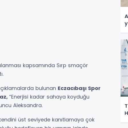
A
y
apılanması kapsamında Sırp smaçör
ı.
i açıklamalarda bulunan
Eczacıbaşı Spor
maz,
“Enerjisi kadar sahaya koyduğu
yuncu Aleksandra.
T
H
 kendini üst seviyede kanıtlamaya çok