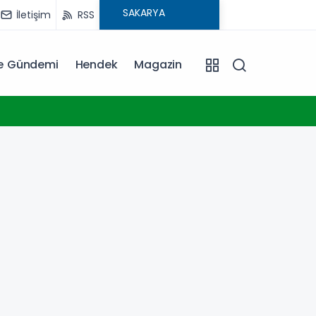
İletişim
RSS
ye Gündemi
Hendek
Magazin
23:17
Konya 