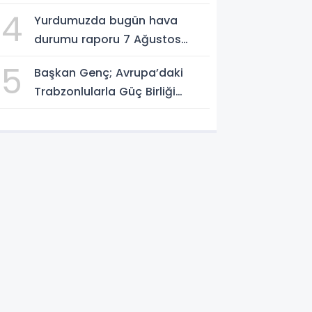
SÜRÜYOR
4
Yurdumuzda bugün hava
durumu raporu 7 Ağustos
2026
5
Başkan Genç; Avrupa’daki
Trabzonlularla Güç Birliği
Yapacağız