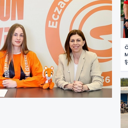
Ö
M
Ş
F