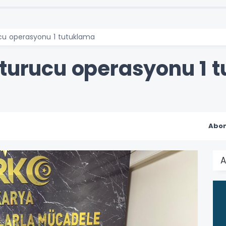
ucu operasyonu 1 tutuklama
şturucu operasyonu 1 
Abon
A