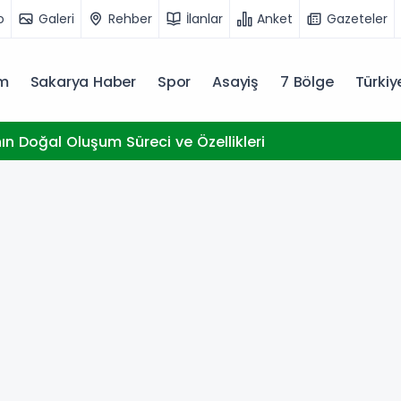
o
Galeri
Rehber
İlanlar
Anket
Gazeteler
m
Sakarya Haber
Spor
Asayiş
7 Bölge
Türki
nın Doğal Oluşum Süreci ve Özellikleri