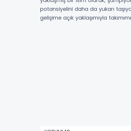
yaklaşmış bir isim olarak, şampiyo
potansiyelini daha da yukarı taşıy
gelişime açık yaklaşımıyla takımım