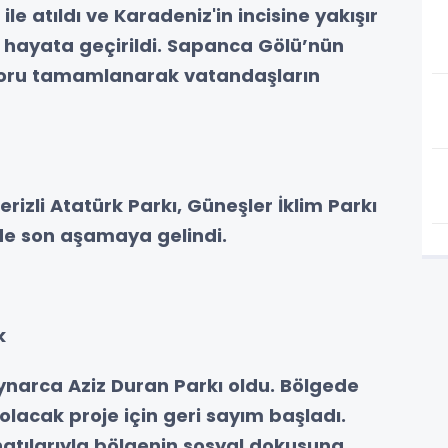
ile atıldı ve Karadeniz'in incisine yakışır
e hayata geçirildi. Sapanca Gölü’nün
idoru tamamlanarak vatandaşların
rizli Atatürk Parkı, Güneşler İklim Parkı
inde son aşamaya gelindi.
k
ynarca Aziz Duran Parkı oldu. Bölgede
lacak proje için geri sayım başladı.
onatılarıyla bölgenin sosyal dokusuna