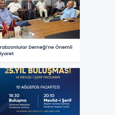
rabzonlular Derneği’ne Önemli
iyaret