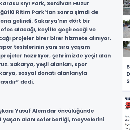
a Karasu Kıyı Park, Serdivan Huzur
Söğütlü Ritim Park’tan sonra şimdi de
na gelindi. Sakarya’nın dört bir
nefes alacağı, keyifle geçireceği ve
ğı projeler birer birer hizmete alınıyor.
por tesislerinin yanı sıra yaşam
projeler hazırlıyor, şehrimizde yeşil alan
uz. Sakarya, yeşil alanları, spor
B
akarya, sosyal donatı alanlarıyla
D
sıdır” dedi.
aşkanı Yusuf Alemdar öncülüğünde
l yaşan alanı seferberliği, meyvelerini