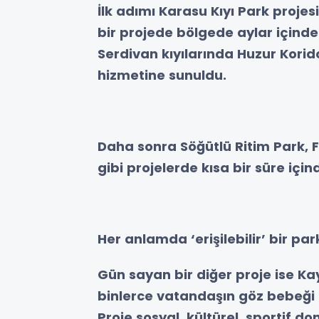
İlk adımı Karasu Kıyı Park projesi 
bir projede bölgede aylar içind
Serdivan kıyılarında Huzur Kor
hizmetine sunuldu.
Daha sonra Söğütlü Ritim Park, Fe
gibi projelerde kısa bir süre iç
Her anlamda ‘erişilebilir’ bir par
Gün sayan bir diğer proje ise Ka
binlerce vatandaşın göz bebeği o
Proje sosyal, kültürel, sportif d