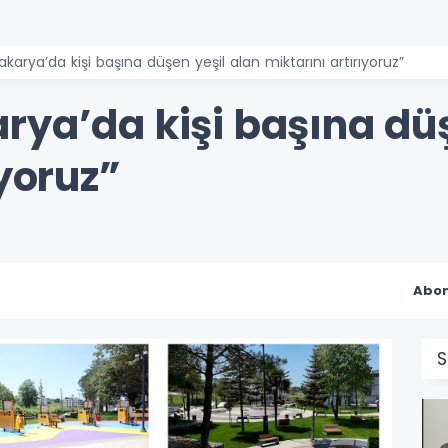
karya’da kişi başına düşen yeşil alan miktarını artırıyoruz”
rya’da kişi başına düş
ıyoruz”
Abon
S