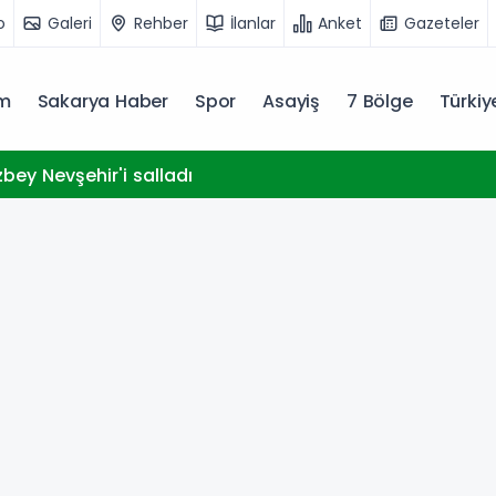
o
Galeri
Rehber
İlanlar
Anket
Gazeteler
m
Sakarya Haber
Spor
Asayiş
7 Bölge
Türki
bey Nevşehir'i salladı