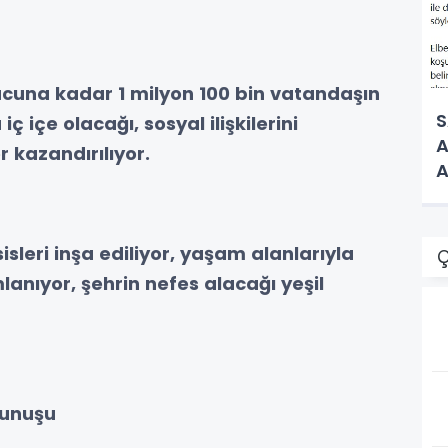
ucuna kadar 1 milyon 100 bin vatandaşın
S
ç içe olacağı, sosyal ilişkilerini
A
r kazandırılıyor.
A
sleri inşa ediliyor, yaşam alanlarıyla
Ç
nıyor, şehrin nefes alacağı yeşil
kunuşu