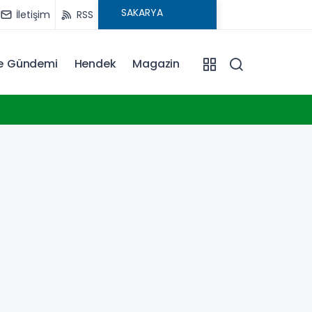
İletişim
RSS
ye Gündemi
Hendek
Magazin
11:00
Türkiye