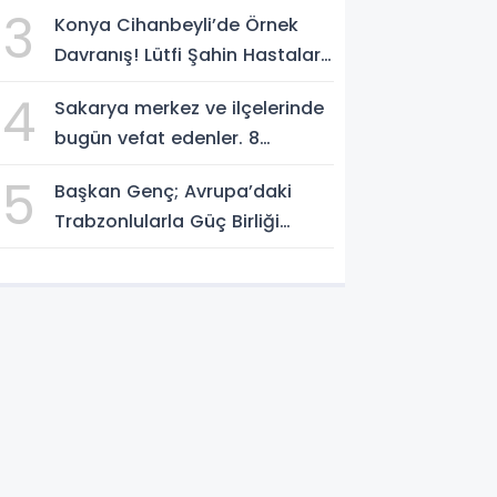
3
Konya Cihanbeyli’de Örnek
Davranış! Lütfi Şahin Hastalara
Kitap Hediye Etti
4
Sakarya merkez ve ilçelerinde
bugün vefat edenler. 8
Ağustos 2026
5
Başkan Genç; Avrupa’daki
Trabzonlularla Güç Birliği
Yapacağız