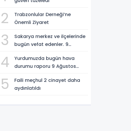
güven tazeledi
2
Trabzonlular Derneği’ne
Önemli Ziyaret
3
Sakarya merkez ve ilçelerinde
bugün vefat edenler. 9
Ağustos 2026
4
Yurdumuzda bugün hava
durumu raporu 9 Ağustos
2026
5
Faili meçhul 2 cinayet daha
aydınlatıldı