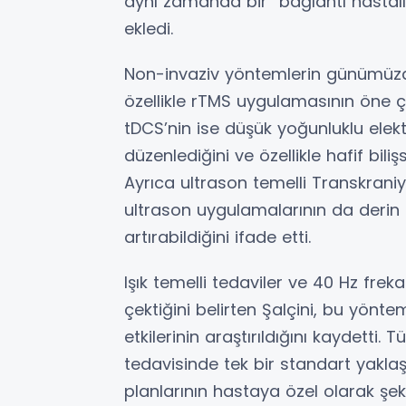
aynı zamanda bir “bağlantı hastalığ
ekledi.
Non-invaziv yöntemlerin günümüzde 
özellikle rTMS uygulamasının öne çık
tDCS’nin ise düşük yoğunluklu elektr
düzenlediğini ve özellikle hafif biliş
Ayrıca ultrason temelli Transkran
ultrason uygulamalarının da derin 
artırabildiğini ifade etti.
Işık temelli tedaviler ve 40 Hz frek
çektiğini belirten Şalçini, bu yönte
etkilerinin araştırıldığını kaydet
tedavisinde tek bir standart yakla
planlarının hastaya özel olarak şeki