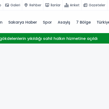
o
Galeri
Rehber
İlanlar
Anket
Gazeteler
m
Sakarya Haber
Spor
Asayiş
7 Bölge
Türki
ökdelenlerin yıkıldığı sahil halkın hizmetine açıldı