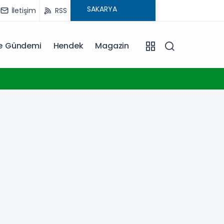
İletişim
RSS
ye Gündemi
Hendek
Magazin
11:38
Çocukl