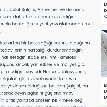
D
ı Dr. Celal Şalçini, Alzheimer ve demans
b
Ö
giderek daha fazla önem kazandığını
h
erinin hastalığın seyrini yavaşlatmada umut
.
ekte artan bir halk sağlığı sorunu olduğunu
 tedavilerinin hastalığı durduramadığını,
afiflettiğini ifade etti. Anti-amiloid
rdüğünü ancak yan etkiler ve maliyet gibi
 girmediğini söyledi. Nöromodülasyonun;
algaları gibi fiziksel uyarılarla beyin
B
bir yaklaşım olduğunu belirten Şalçini, bu
D
rtırarak beyin ağlarını güçlendirmeyi
D
ın artık yalnızca protein birikimiyle değil,