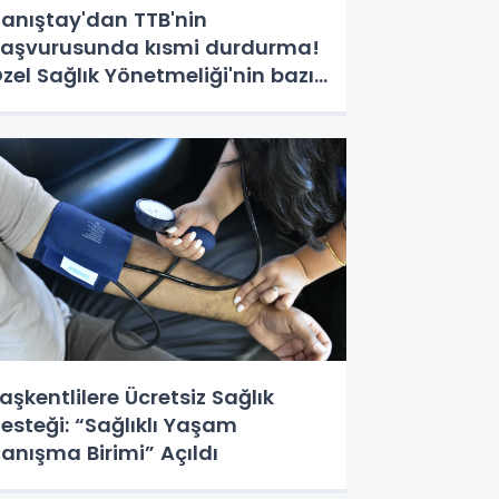
anıştay'dan TTB'nin
aşvurusunda kısmi durdurma!
zel Sağlık Yönetmeliği'nin bazı
ükümleri askıda
aşkentlilere Ücretsiz Sağlık
esteği: “Sağlıklı Yaşam
anışma Birimi” Açıldı