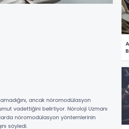
A
B
duramadığını, ancak nöromodülasyon
mut vadettiğini belirtiyor. Nöroloji Uzmanı
yıllarda nöromodülasyon yöntemlerinin
nı söyledi.