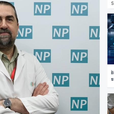
S
İ
s