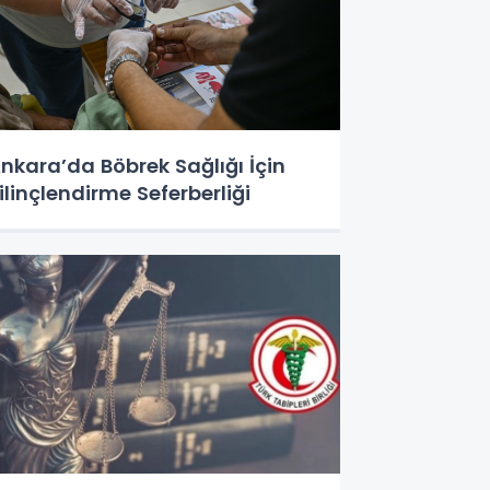
nkara’da Böbrek Sağlığı İçin
ilinçlendirme Seferberliği