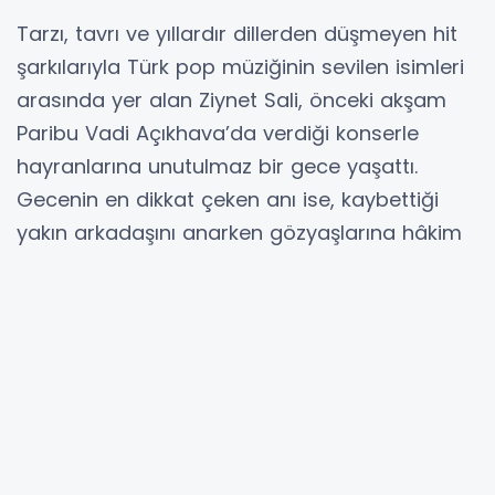
Tarzı, tavrı ve yıllardır dillerden düşmeyen hit
şarkılarıyla Türk pop müziğinin sevilen isimleri
arasında yer alan Ziynet Sali, önceki akşam
Paribu Vadi Açıkhava’da verdiği konserle
hayranlarına unutulmaz bir gece yaşattı.
Gecenin en dikkat çeken anı ise, kaybettiği
yakın arkadaşını anarken gözyaşlarına hâkim
olamadığı dakikalar oldu.
İSTANBUL (İGFA) -
Konser boyunca sahne
performansıyla büyük beğeni toplayan Ziynet
Sali, kaybettiği yakın arkadaşı Alex’e ithafen
seslendirdiği “Bu Nasıl Bir Elveda” şarkısını
söylerken duygusal anlar yaşadı.