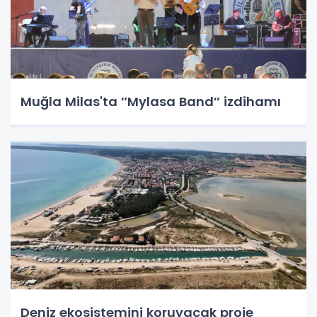
Muğla Milas'ta ″Mylasa Band″ izdihamı
Deniz ekosistemini koruyacak proje