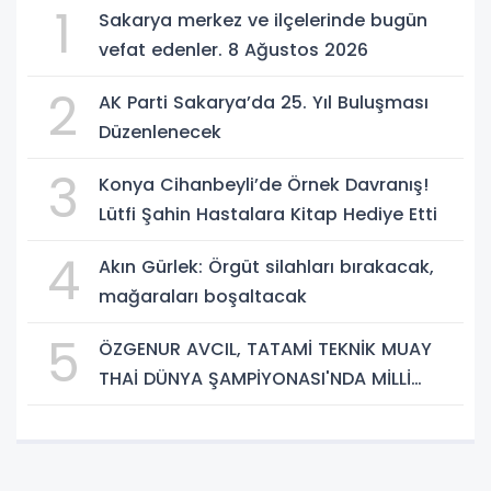
1
Sakarya merkez ve ilçelerinde bugün
vefat edenler. 8 Ağustos 2026
2
AK Parti Sakarya’da 25. Yıl Buluşması
Düzenlenecek
3
Konya Cihanbeyli’de Örnek Davranış!
Lütfi Şahin Hastalara Kitap Hediye Etti
4
Akın Gürlek: Örgüt silahları bırakacak,
mağaraları boşaltacak
5
ÖZGENUR AVCIL, TATAMİ TEKNİK MUAY
THAİ DÜNYA ŞAMPİYONASI'NDA MİLLİ
TAKIM FORMASI GİYECEK