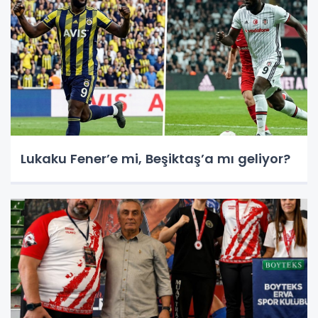
Lukaku Fener’e mi, Beşiktaş’a mı geliyor?