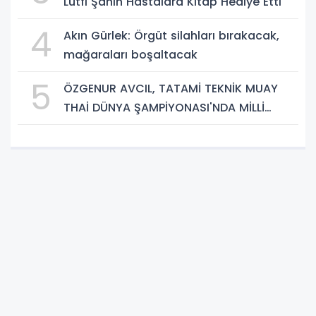
Lütfi Şahin Hastalara Kitap Hediye Etti
4
Akın Gürlek: Örgüt silahları bırakacak,
mağaraları boşaltacak
5
ÖZGENUR AVCIL, TATAMİ TEKNİK MUAY
THAİ DÜNYA ŞAMPİYONASI'NDA MİLLİ
TAKIM FORMASI GİYECEK