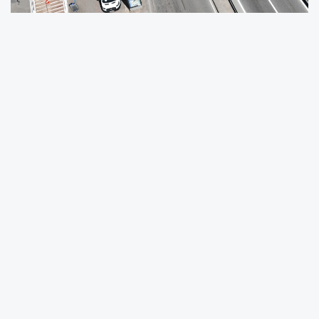
Kocaeli Büyükşehir Belediyesi, kent genelinde
vatandaşların güvenli ulaşımını sağlamak
amacıyla üst geçitlerde bakım ve yenileme
çalışmalarını sürdürüyor. Muhtarlık İşleri Dairesi
Başkanlığı koordinesinde, Tesisler Şube
Müdürlüğü’ne bağlı A Takımı ekipleri
tarafından yürütülen çalışmalar sıcak havaya
rağmen durmuyor. Yapılan çalışmalarla yoğun
kullanılan yaya üst geçitleri hem daha güvenli
hem de daha estetik bir görünüme
kavuşturuluyor.
İzmit’te 41 Burda AVM güzergâhında yer alan