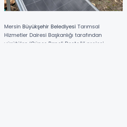
Mersin
Büyükşehir
Belediyesi
Tarımsal
Hizmetler Dairesi Başkanlığı tarafından
yürütülen ‘Güneş Paneli Desteği’ projesi,
konargöçer küçükbaş hayvan yetiştiricileri ile
gezici arıcıların yaşam ve üretim koşullarını
kolaylaştırıyor.
MERSİN (İGFA) -
Elektrik altyapısının sınırlı
olduğu kırsal alanlarda faaliyet gösteren
üreticilerin enerjiye erişimini artırmayı
hedefleyen proje, kırsal üretimde
sürdürülebilirliğe önemli katkı sağlıyor.