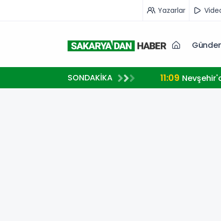
Yazarlar
Vide
Günde
11:09
SONDAKİKA
Nevşehir'd