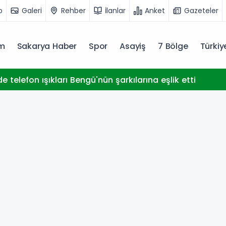
o
Galeri
Rehber
İlanlar
Anket
Gazeteler
m
Sakarya Haber
Spor
Asayiş
7 Bölge
Türki
e telefon ışıkları Bengü'nün şarkılarına eşlik etti