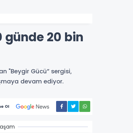
0 günde 20 bin
an "Beygir Gücü” sergisi,
luşmaya devam ediyor.
e Ol
Yaşam