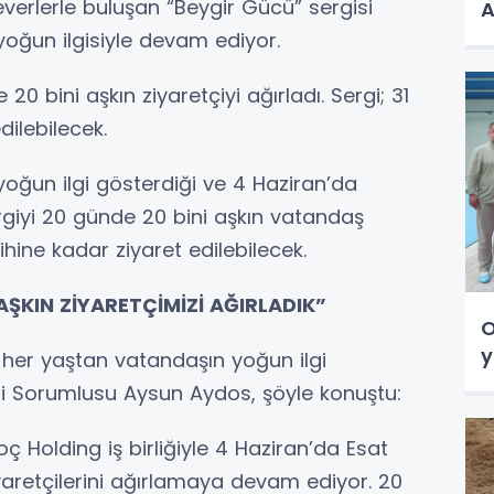
severlerle buluşan “Beygir Gücü” sergisi
A
oğun ilgisiyle devam ediyor.
20 bini aşkın ziyaretçiyi ağırladı. Sergi; 31
dilebilecek.
oğun ilgi gösterdiği ve 4 Haziran’da
rgiyi 20 günde 20 bini aşkın vatandaş
rihine kadar ziyaret edilebilecek.
AŞKIN ZİYARETÇİMİZİ AĞIRLADIK”
O
y
 her yaştan vatandaşın yoğun ilgi
eri Sorumlusu Aysun Aydos, şöyle konuştu:
ç Holding iş birliğiyle 4 Haziran’da Esat
yaretçilerini ağırlamaya devam ediyor. 20