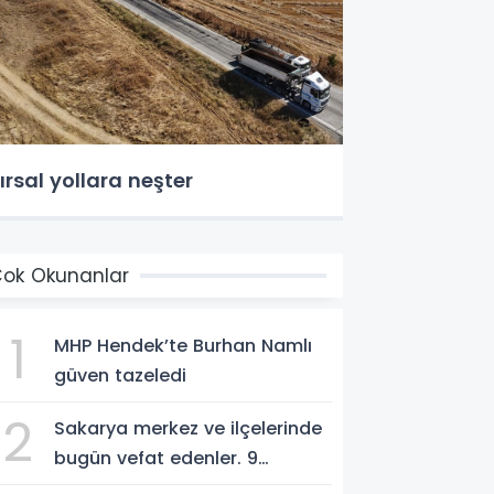
ırsal yollara neşter
ok Okunanlar
1
MHP Hendek’te Burhan Namlı
güven tazeledi
2
Sakarya merkez ve ilçelerinde
bugün vefat edenler. 9
Ağustos 2026