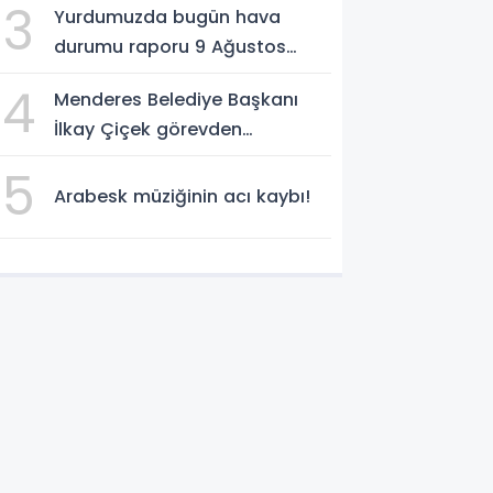
3
Yurdumuzda bugün hava
durumu raporu 9 Ağustos
2026
4
Menderes Belediye Başkanı
İlkay Çiçek görevden
uzaklaştırıldı
5
Arabesk müziğinin acı kaybı!