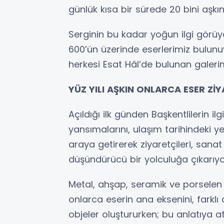
günlük kısa bir sürede 20 bini aşkın
Serginin bu kadar yoğun ilgi görüyo
600’ün üzerinde eserlerimiz bulu
herkesi Esat Hâl’de bulunan galerim
YÜZ YILI AŞKIN ONLARCA ESER Zİ
Açıldığı ilk günden Başkentlilerin il
yansımalarını, ulaşım tarihindeki y
araya getirerek ziyaretçileri, sanat
düşündürücü bir yolculuğa çıkarıyo
Metal, ahşap, seramik ve porselen 
onlarca eserin ana eksenini, farkl
objeler oluştururken; bu anlatıya at