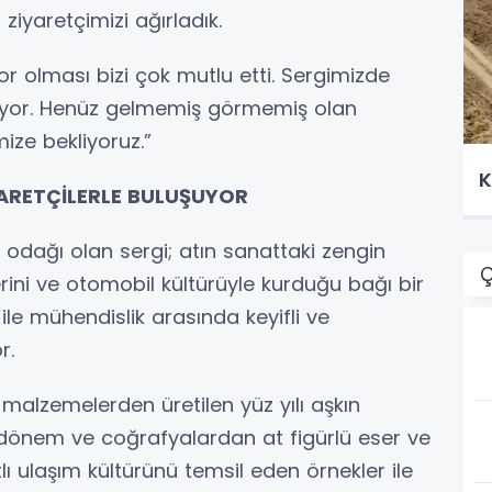
 ziyaretçimizi ağırladık.
r olması bizi çok mutlu etti. Sergimizde
nuyor. Henüz gelmemiş görmemiş olan
ize bekliyoruz.”
K
YARETÇİLERLE BULUŞUYOR
gi odağı olan sergi; atın sanattaki zengin
Ç
erini ve otomobil kültürüyle kurduğu bağı bir
 ile mühendislik arasında keyifli ve
r.
malzemelerden üretilen yüz yılı aşkın
ı dönem ve coğrafyalardan at figürlü eser ve
lı ulaşım kültürünü temsil eden örnekler ile