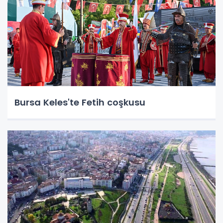
Bursa Keles'te Fetih coşkusu