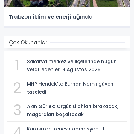
Trabzon iklim ve enerji ağında
Çok Okunanlar
1
Sakarya merkez ve ilçelerinde bugün
vefat edenler. 8 Ağustos 2026
2
MHP Hendek’te Burhan Namlı güven
tazeledi
3
Akın Gürlek: Örgüt silahları bırakacak,
mağaraları boşaltacak
4
Karasu'da kenevir operasyonu 1