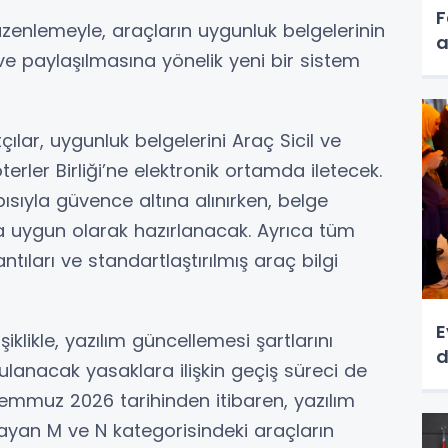
F
nlemeyle, araçların uygunluk belgelerinin
a
e paylaşılmasına yönelik yeni bir sistem
ar, uygunluk belgelerini Araç Sicil ve
erler Birliği’ne elektronik ortamda iletecek.
apısıyla güvence altına alınırken, belge
a uygun olarak hazırlanacak. Ayrıca tüm
tıları ve standartlaştırılmış araç bilgi
E
iklikle, yazılım güncellemesi şartlarını
d
lanacak yasaklara ilişkin geçiş süreci de
emmuz 2026 tarihinden itibaren, yazılım
mayan M ve N kategorisindeki araçların