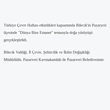
Türkiye Çevre Haftası etkinlikleri kapsamında Bilecik'in Pazaryeri
ilçesinde "Dünya Bize Emanet" temasıyla doğa yürüyüşü
gerçekleştirildi.
Bilecik Valiliği, İl Çevre, Şehircilik ve İklim Değişikliği
Müdürlüğü, Pazaryeri Kaymakamlığı ile Pazaryeri Belediyesinin
iş birliğinde düzenlenen etkinlik, Küçükelmalı Tabiat Parkı'ndaki
6 kilometrelik yürüyüş parkurunda yapıldı.
Doğal güzellikleriyle öne çıkan tabiat parkındaki etkinliğe