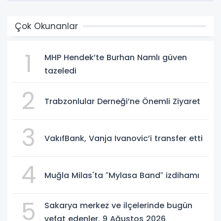
Çok Okunanlar
1
MHP Hendek’te Burhan Namlı güven
tazeledi
2
Trabzonlular Derneği’ne Önemli Ziyaret
3
VakıfBank, Vanja Ivanovic’i transfer etti
4
Muğla Milas'ta ″Mylasa Band″ izdihamı
5
Sakarya merkez ve ilçelerinde bugün
vefat edenler. 9 Ağustos 2026