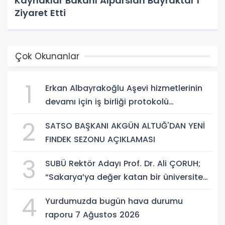
Kaynaklar Bakanı Alparslan Bayraktar’ı
Ziyaret Etti
Çok Okunanlar
1
Erkan Albayrakoğlu Aşevi hizmetlerinin
devamı için iş birliği protokolü
imzalandı.
2
SATSO BAŞKANI AKGÜN ALTUĞ'DAN YENİ
FINDEK SEZONU AÇIKLAMASI
3
SUBÜ Rektör Adayı Prof. Dr. Ali ÇORUH;
“Sakarya’ya değer katan bir üniversite
inşa etmek istiyorum”
4
Yurdumuzda bugün hava durumu
raporu 7 Ağustos 2026