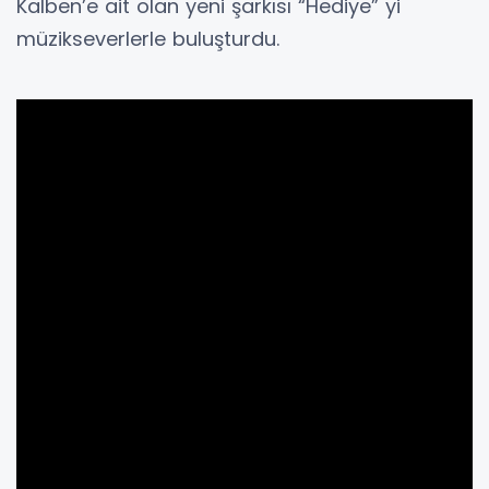
Kalben’e ait olan yeni şarkısı “Hediye” yi
müzikseverlerle buluşturdu.