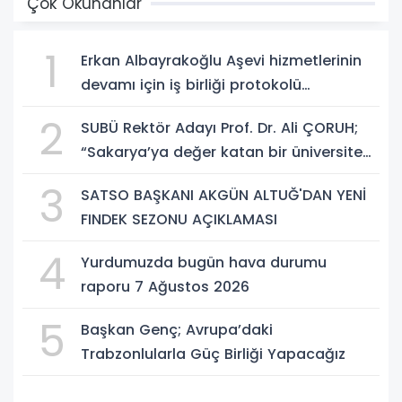
Çok Okunanlar
1
Erkan Albayrakoğlu Aşevi hizmetlerinin
devamı için iş birliği protokolü
imzalandı.
2
SUBÜ Rektör Adayı Prof. Dr. Ali ÇORUH;
“Sakarya’ya değer katan bir üniversite
inşa etmek istiyorum”
3
SATSO BAŞKANI AKGÜN ALTUĞ'DAN YENİ
FINDEK SEZONU AÇIKLAMASI
4
Yurdumuzda bugün hava durumu
raporu 7 Ağustos 2026
5
Başkan Genç; Avrupa’daki
Trabzonlularla Güç Birliği Yapacağız