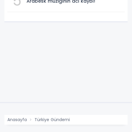
5
Arabesk müziğinin acı kaybı!
Anasayfa
Türkiye Gündemi