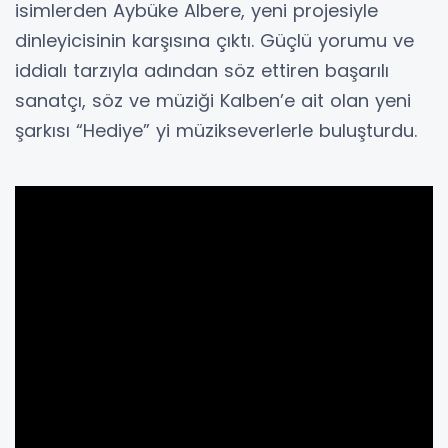
isimlerden Aybüke Albere, yeni projesiyle
dinleyicisinin karşısına çıktı. Güçlü yorumu ve
iddialı tarzıyla adından söz ettiren başarılı
sanatçı, söz ve müziği Kalben’e ait olan yeni
şarkısı “Hediye” yi müzikseverlerle buluşturdu.