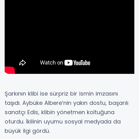
Şarkının klibi ise sürpriz bir ismin imzasını
taşıdı. Aybüke Albere’nin yakın dostu, başarılı
sanatçı Edis, klibin yönetmen koltuğuna
oturdu. İkilinin uyumu sosyal medyada da
büyük ilgi gördü.