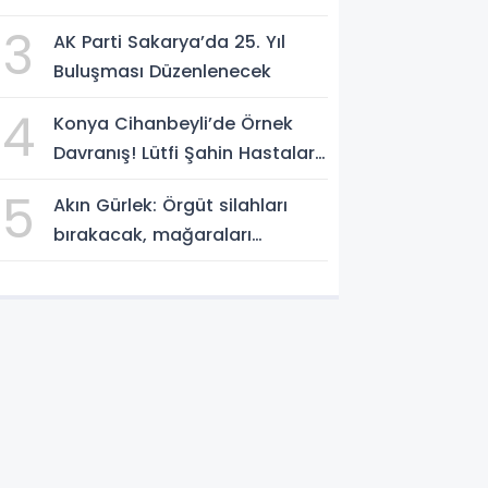
Ağustos 2026
3
AK Parti Sakarya’da 25. Yıl
Buluşması Düzenlenecek
4
Konya Cihanbeyli’de Örnek
Davranış! Lütfi Şahin Hastalara
Kitap Hediye Etti
5
Akın Gürlek: Örgüt silahları
bırakacak, mağaraları
boşaltacak