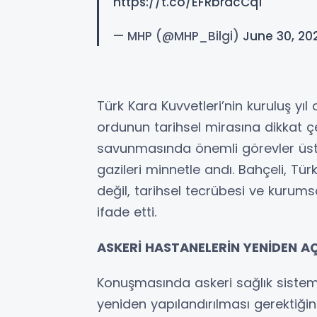
https://t.co/EFRbrdcCq1
— MHP (@MHP_Bilgi)
June 30, 20
Türk Kara Kuvvetleri’nin kuruluş yı
ordunun tarihsel mirasına dikkat ç
savunmasında önemli görevler üstlen
gazileri minnetle andı. Bahçeli, Tü
değil, tarihsel tecrübesi ve kurum
ifade etti.
ASKERİ HASTANELERİN YENİDEN AÇ
Konuşmasında askeri sağlık sistem
yeniden yapılandırılması gerektiği