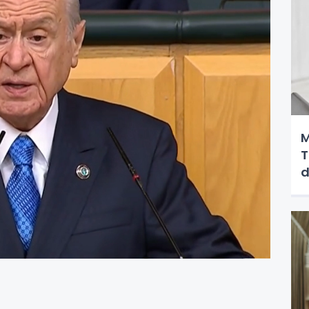
M
T
d
ü