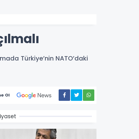
çılmalı
şmada Türkiye’nin NATO’daki
e Ol
iyaset