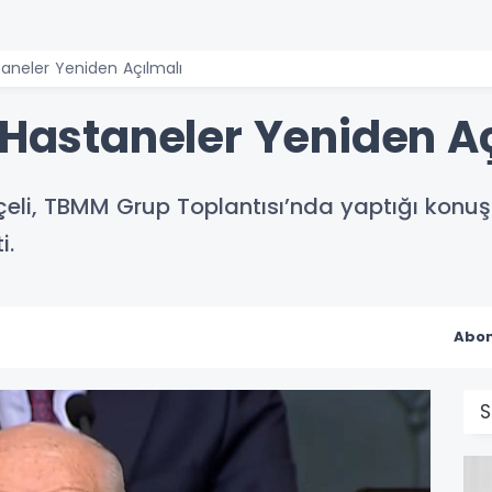
taneler Yeniden Açılmalı
 Hastaneler Yeniden A
eli, TBMM Grup Toplantısı’nda yaptığı konu
i.
Abon
S