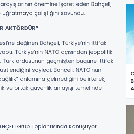
ş arayışlarının önemine işaret eden Bahçeli,
e uğratmaya çalıştığını savundu.
BİR AKTÖRDÜR”
’ne değinen Bahçeli, Türkiye’nin ittifak
aptı. Türkiye’nin NATO açısından jeopolitik
i, Türk ordusunun geçmişten bugüne ittifak
stlendiğini söyledi. Bahçeli, NATO’nun
C
bağlılık” anlamına gelmediğini belirterek,
B
eşitlik ve ortak güvenlik anlayışı temelinde
A
AHÇELİ Grup Toplantısında Konuşuyor