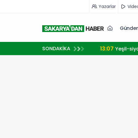
Yazarlar
Vide
Günde
13:07
SONDAKİKA
Yeşil-siy