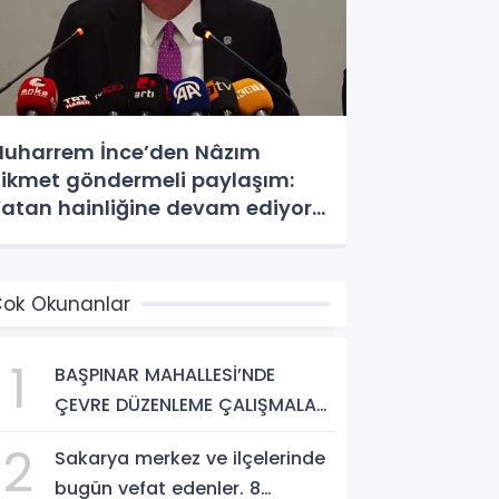
uharrem İnce’den Nâzım
ikmet göndermeli paylaşım:
atan hainliğine devam ediyor
âlâ
ok Okunanlar
1
BAŞPINAR MAHALLESİ’NDE
ÇEVRE DÜZENLEME ÇALIŞMALARI
SÜRÜYOR
2
Sakarya merkez ve ilçelerinde
bugün vefat edenler. 8