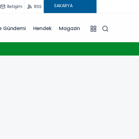
İletişim
RSS
ye Gündemi
Hendek
Magazin
13:01
Trabzon