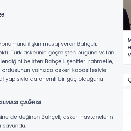
26
M
l dönümüne ilişkin mesaj veren Bahçeli,
H
ekti. Türk askerinin geçmişten bugüne vatan
V
diğini belirten Bahçeli, şehitleri rahmetle,
h
rk ordusunun yalnızca askeri kapasitesiyle
sal yapısıyla da önemli bir güç olduğunu
Ç
ILMASI ÇAĞRISI
ine de değinen Bahçeli, askeri hastanelerin
ni savundu.