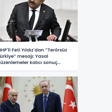
HP'li Feti Yıldız'dan ″Terörsüz
ürkiye″ mesajı: Yasal
üzenlemeler kalıcı sonuç
retecek