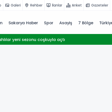
o
Galeri
Rehber
İlanlar
Anket
Gazeteler
m
Sakarya Haber
Spor
Asayiş
7 Bölge
Türki
ahlılar yeni sezonu coşkuyla açtı