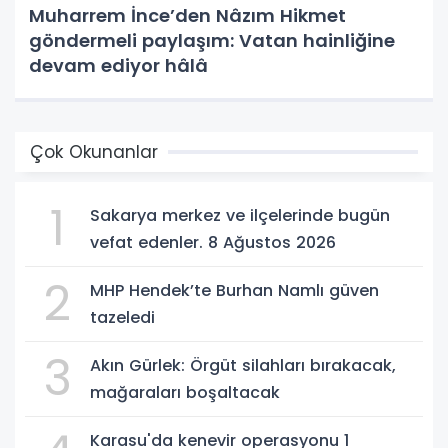
Muharrem İnce’den Nâzım Hikmet
göndermeli paylaşım: Vatan hainliğine
devam ediyor hâlâ
Çok Okunanlar
1
Sakarya merkez ve ilçelerinde bugün
vefat edenler. 8 Ağustos 2026
2
MHP Hendek’te Burhan Namlı güven
tazeledi
3
Akın Gürlek: Örgüt silahları bırakacak,
mağaraları boşaltacak
Karasu'da kenevir operasyonu 1