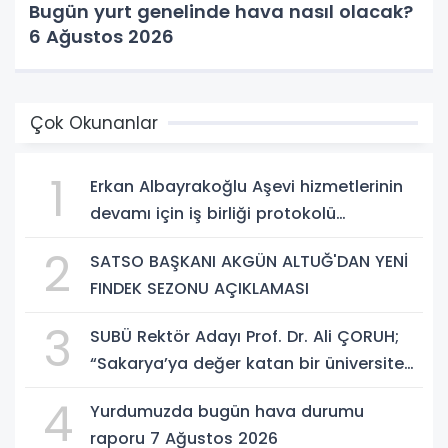
Bugün yurt genelinde hava nasıl olacak?
6 Ağustos 2026
Çok Okunanlar
1
Erkan Albayrakoğlu Aşevi hizmetlerinin
devamı için iş birliği protokolü
imzalandı.
2
SATSO BAŞKANI AKGÜN ALTUĞ'DAN YENİ
FINDEK SEZONU AÇIKLAMASI
3
SUBÜ Rektör Adayı Prof. Dr. Ali ÇORUH;
“Sakarya’ya değer katan bir üniversite
inşa etmek istiyorum”
4
Yurdumuzda bugün hava durumu
raporu 7 Ağustos 2026