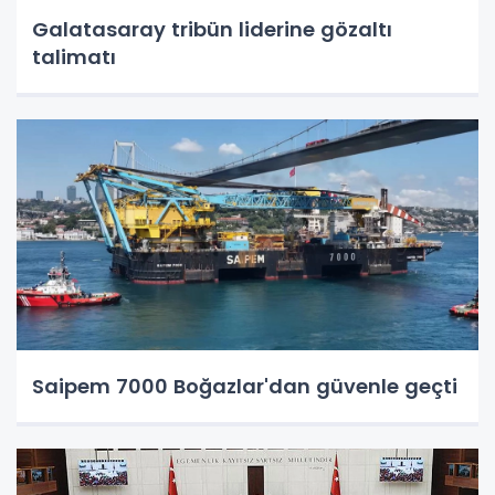
Galatasaray tribün liderine gözaltı
talimatı
Saipem 7000 Boğazlar'dan güvenle geçti