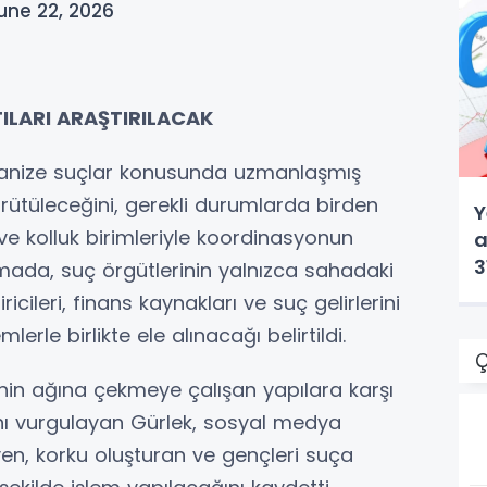
une 22, 2026
ILARI ARAŞTIRILACAK
ganize suçlar konusunda uzmanlaşmış
rütüleceğini, gerekli durumlarda birden
Y
 ve kolluk birimleriyle koordinasyonun
a
3
lamada, suç örgütlerinin yalnızca sahadaki
iricileri, finans kaynakları ve suç gelirlerini
rle birlikte ele alınacağı belirtildi.
Ç
inin ağına çekmeye çalışan yapılara karşı
ını vurgulayan Gürlek, sosyal medya
yen, korku oluşturan ve gençleri suça