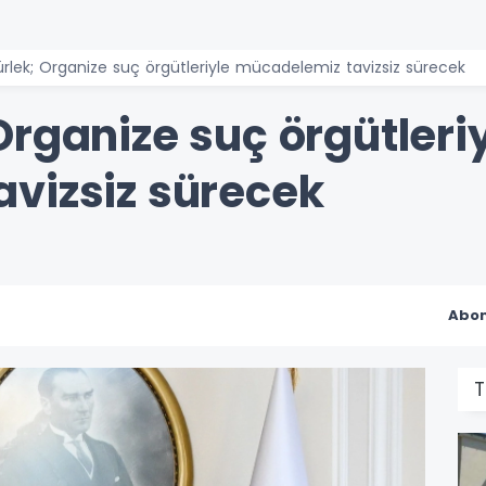
rlek; Organize suç örgütleriyle mücadelemiz tavizsiz sürecek
rganize suç örgütleri
vizsiz sürecek
Abon
T