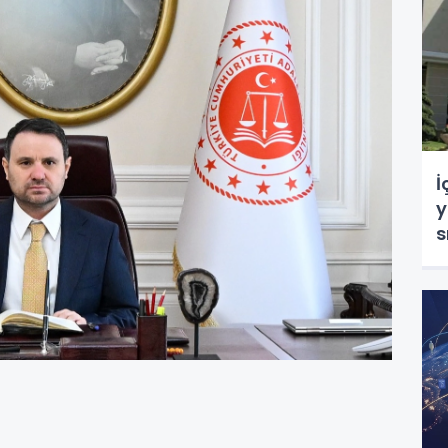
İ
y
s