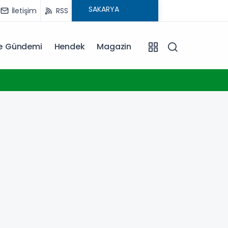
İletişim
RSS
ye Gündemi
Hendek
Magazin
23:17
Konya 