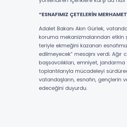
yönlendiren içeriklere karşı da hızlı
“ESNAFIMIZ ÇETELERİN MERHAMET
Adalet Bakanı Akın Gürlek, vatandaşl
koruma mekanizmalarından etkin şek
teriyle ekmeğini kazanan esnafımı
edilmeyecek” mesajını verdi. Ağır
başsavcılıkları, emniyet, jandarma 
toplantılarıyla mücadeleyi sürdüre
vatandaşların, esnafın, gençlerin
edeceğini duyurdu.