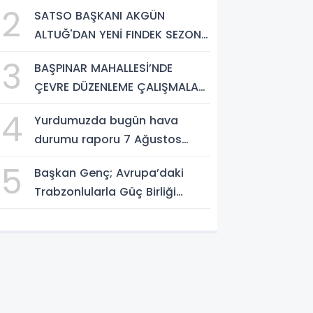
katan bir üniversite inşa
2
SATSO BAŞKANI AKGÜN
etmek istiyorum”
ALTUĞ'DAN YENİ FINDEK SEZONU
AÇIKLAMASI
3
BAŞPINAR MAHALLESİ’NDE
ÇEVRE DÜZENLEME ÇALIŞMALARI
SÜRÜYOR
4
Yurdumuzda bugün hava
durumu raporu 7 Ağustos
2026
5
Başkan Genç; Avrupa’daki
Trabzonlularla Güç Birliği
Yapacağız