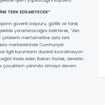
 şekilde işlem yapılacağını kaydetti.
İNE TERK EDİLMEYECEK”
arın güvenli başvuru, gizlilik ve tanık
ilde yararlanacağını belirterek, “Alın
z çetelerin merhametine asla terk
 ceza merkezlerinde Cumhuriyet
ve ilgili kurumların düzenli koordinasyon
ceğini ifade eden Bakan Gürlek, devletin
 ve çocukların yanında olmaya devam