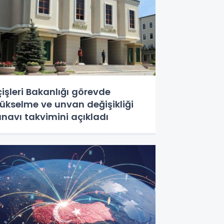
çişleri Bakanlığı görevde
ükselme ve unvan değişikliği
ınavı takvimini açıkladı