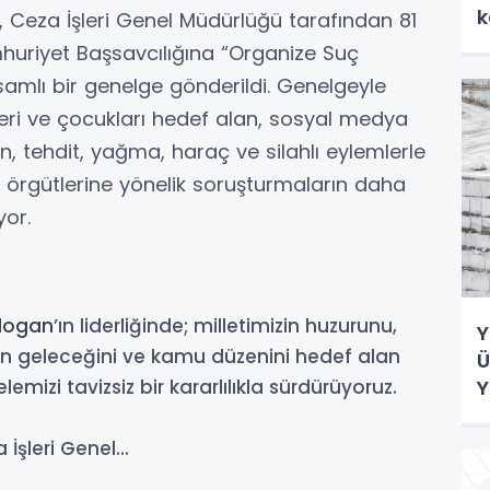
k
 Ceza İşleri Genel Müdürlüğü tarafından 81
uriyet Başsavcılığına “Organize Suç
samlı bir genelge gönderildi. Genelgeyle
çleri ve çocukları hedef alan, sosyal medya
 tehdit, yağma, haraç ve silahlı eylemlerle
örgütlerine yönelik soruşturmaların daha
yor.
dogan
’ın liderliğinde; milletimizin huzurunu,
Y
in geleceğini ve kamu düzenini hedef alan
Ü
mizi tavizsiz bir kararlılıkla sürdürüyoruz.
Y
 İşleri Genel…