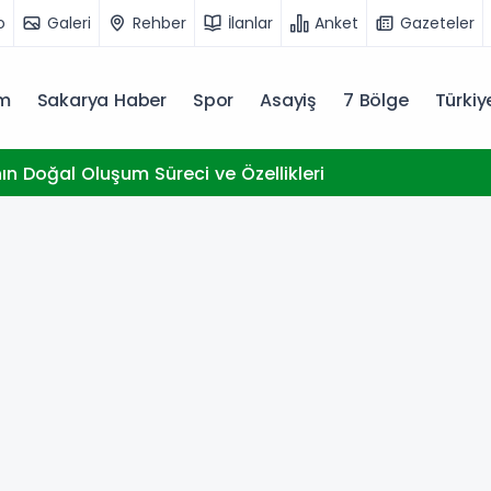
o
Galeri
Rehber
İlanlar
Anket
Gazeteler
m
Sakarya Haber
Spor
Asayiş
7 Bölge
Türki
nın Doğal Oluşum Süreci ve Özellikleri