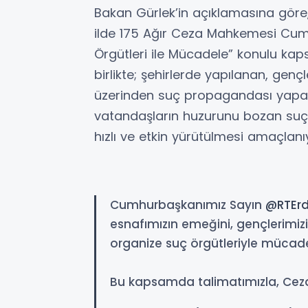
Bakan Gürlek’in açıklamasına göre,
ilde 175 Ağır Ceza Mahkemesi Cumh
Örgütleri ile Mücadele” konulu kap
birlikte; şehirlerde yapılanan, gen
üzerinden suç propagandası yapan,
vatandaşların huzurunu bozan suç 
hızlı ve etkin yürütülmesi amaçlanı
Cumhurbaşkanımız Sayın
@RTEr
esnafımızın emeğini, gençlerimiz
organize suç örgütleriyle mücadele
Bu kapsamda talimatımızla, Ceza