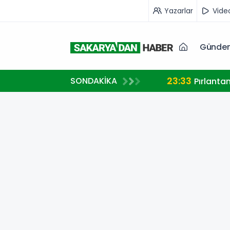
Yazarlar
Vide
Günde
23:33
SONDAKİKA
A MİLLİ TAKIM FORMASI GİYECEK
Pırlanta