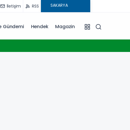
İletişim
RSS
ye Gündemi
Hendek
Magazin
09:15
Yurdu