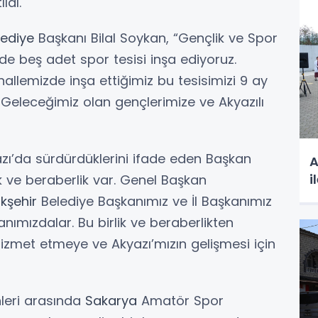
ldı.
lediye
Başkanı Bilal Soykan, “Gençlik ve Spor
zde beş adet spor tesisi inşa ediyoruz.
hallemizde inşa ettiğimiz bu tesisimizi 9 ay
Geleceğimiz olan gençlerimize ve Akyazılı
azı’da sürdürdüklerini ifade eden Başkan
A
i
k ve beraberlik var. Genel Başkan
kşehir
Belediye Başkanımız ve İl Başkanımız
anımızdalar. Bu birlik ve beraberlikten
izmet etmeye ve Akyazı’mızın gelişmesi için
hleri arasında
Sakarya
Amatör Spor