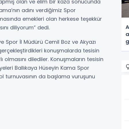
yapmış olan ve elim bir kaza sonucunda
ma’nın adını verdiğimiz Spor
lmasında emekleri olan herkese teşekkür
A
sını diliyorum” dedi.
a
g
ik ve Spor İl Müdürü Cemil Boz ve Akyazı
rçekleştirdikleri konuşmalarda tesisin
lı olmasını dilediler. Konuşmaların tesisin
Ç
l üyeleri Ballıkaya Hüseyin Kama Spor
bol turnuvasının da başlama vuruşunu