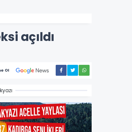
si açıldı
e Ol
kyazı