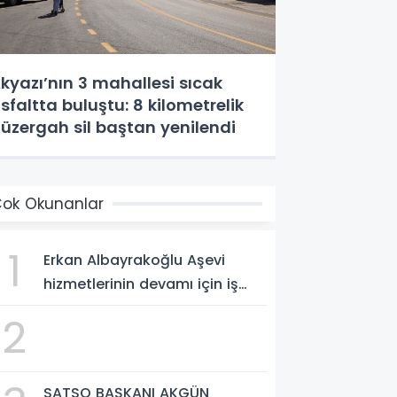
kyazı’nın 3 mahallesi sıcak
sfaltta buluştu: 8 kilometrelik
üzergah sil baştan yenilendi
ok Okunanlar
1
Erkan Albayrakoğlu Aşevi
hizmetlerinin devamı için iş
birliği protokolü imzalandı.
2
SATSO BAŞKANI AKGÜN