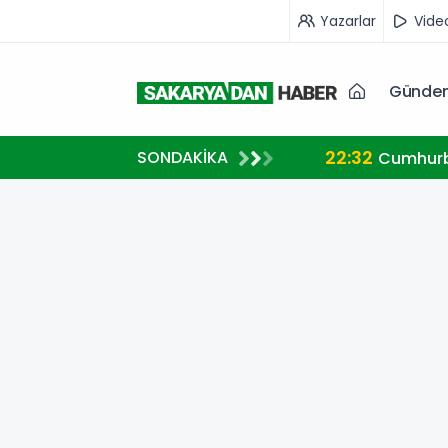
Yazarlar
Vide
Günde
22:32
SONDAKİKA
ve Gazze mesajı
Cumhurb