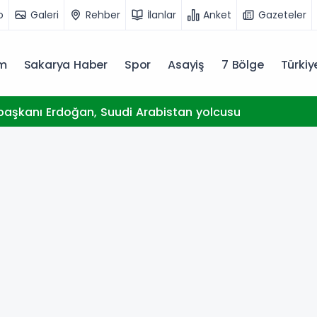
o
Galeri
Rehber
İlanlar
Anket
Gazeteler
m
Sakarya Haber
Spor
Asayiş
7 Bölge
Türki
aşkanı Erdoğan, Suudi Arabistan yolcusu