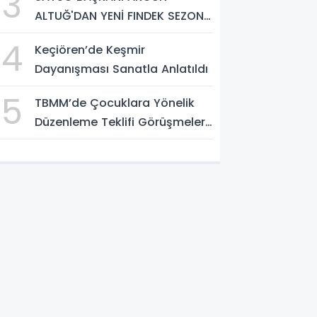
3
ALTUĞ'DAN YENİ FINDEK SEZONU
AÇIKLAMASI
4
Keçiören’de Keşmir
Dayanışması Sanatla Anlatıldı
5
TBMM’de Çocuklara Yönelik
Düzenleme Teklifi Görüşmeleri
Tamamlandı