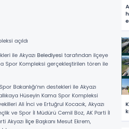
A
h
e
eksi açıldı
leri ile Akyazı
Belediyesi
tarafından ilçeye
a Spor Kompleksi gerçekleştirilen tören ile
por Bakanlığı’nın destekleri ile Akyazı
 Ballıkaya Hüseyin Kama Spor Kompleksi
vekilleri Ali İnci ve Ertuğrul Kocacık, Akyazı
K
k
ik ve Spor İl Müdürü Cemil Boz, AK Parti İl
rti Akyazı
İlçe
Başkanı Mesut Ekrem,