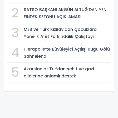
imzalandı.
2
SATSO BAŞKANI AKGÜN ALTUĞ'DAN YENİ
FINDEK SEZONU AÇIKLAMASI
3
MEB ve Türk Kızılay'dan Çocuklara
Yönelik Afet Farkındalık Çalıştayı
4
Hierapolis’te Büyüleyici Açılış: Kuğu Gölü
Sahnelendi
5
Akarslanlar Tur’dan şehit ve gazi
ailelerine anlamlı destek