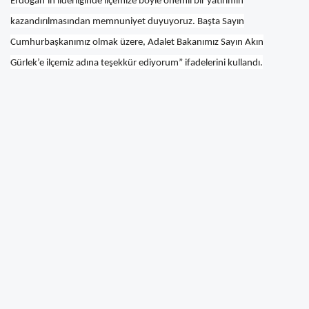
Erdoğan’ın liderliğinde ilçemize böyle önemli bir yatırımın
kazandırılmasından memnuniyet duyuyoruz. Başta Sayın
Cumhurbaşkanımız olmak üzere, Adalet Bakanımız Sayın Akın
Gürlek’e ilçemiz adına teşekkür ediyorum” ifadelerini kullandı.