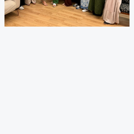
Sakarya Trabzonlular Derneği, anlamlı bir
buluşmaya daha ev sahipliği yaptı.
Gaziantepliler Derneği ve Samsunlular
Derneği’nin hanım üyeleri, Trabzonlular