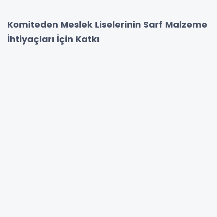
Komiteden Meslek Liselerinin Sarf Malzeme
İhtiyaçları İçin Katkı
Sakarya Ticaret ve Sanayi Odası bünyesinde
çalışmalarını yürüten Makine ve Otomasyon
Sistemleri Üreticileri sektör temsilcisi 33.
Meslek Komitesi, mesleki eğitimi desteklemeye
yönelik çalışmalarını devam ediyor.
Komite Üyeleri, sahip oldukları yıllık bütçelerini
Adapazarı Fatih Mesleki ve Teknik Anadolu
Lisesi için sarf malzeme ihtiyacını karşılamak
adına bağışlayarak mesleki eğitime katkı
sundular.