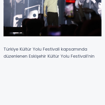
Türkiye Kültür Yolu Festivali kapsamında
düzenlenen Eskişehir Kültür Yolu Festivali’nin
altıncı gününde sahne alan sevilen sanatçı
Poizi, performansıyla festival izleyicilerine
unutulmaz bir akşam yaşattı.
ESKİŞEHİR (İGFA) - Eskişehir Türk Dünyası Bilim,
Kültür ve Sanat Merkezi’nde gerçekleşen
konsere müzikseverler yoğun ilgi gösterdi.