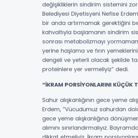
değişikliklerin sindirim sistemini 
Belediyesi Diyetisyeni Nefise Erd
bir anda artırmamak gerektiğini bel
kahvaltıyla başlamanın sindirim sis
sonrası metabolizmayı yormamamız
yerine haşlama ve fırın yemeklerini
dengeli ve yeterli olacak şekilde ta
proteinlere yer vermeliyiz” dedi.
“İKRAM PORSİYONLARINI KÜÇÜK T
Sahur alışkanlığının gece yeme alı
Erdem, “Vücudumuz sahurdan dolayı b
gece yeme alışkanlığına dönüşme
alımını sınırlandırmalıyız. Bayramd
dikkat etmeliyiz. İkram porsiyonla