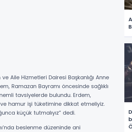
A
B
ve Aile Hizmetleri Dairesi Başkanlığı Anne
Erdem, Ramazan Bayramı öncesinde sağlıklı
emli tavsiyelerde bulundu. Erdem,
e hamur işi tüketimine dikkat etmeliyiz.
D
unca küçük tutmalıyız” dedi.
b
Ö
ı’nda beslenme düzeninde ani