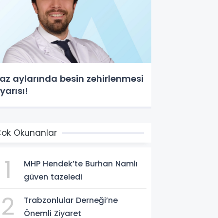
az aylarında besin zehirlenmesi
yarısı!
ok Okunanlar
1
MHP Hendek’te Burhan Namlı
güven tazeledi
2
Trabzonlular Derneği’ne
Önemli Ziyaret