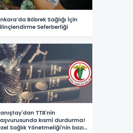
nkara’da Böbrek Sağlığı İçin
ilinçlendirme Seferberliği
anıştay'dan TTB'nin
aşvurusunda kısmi durdurma!
zel Sağlık Yönetmeliği'nin bazı