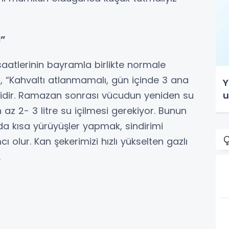
İ”
tlerinin bayramla birlikte normale
, “Kahvaltı atlanmamalı, gün içinde 3 ana
Y
u
lidir. Ramazan sonrası vücudun yeniden su
az 2- 3 litre su içilmesi gerekiyor. Bunun
da kısa yürüyüşler yapmak, sindirimi
Ç
ı olur. Kan şekerimizi hızlı yükselten gazlı
.