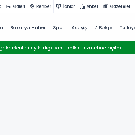
o
Galeri
Rehber
İlanlar
Anket
Gazeteler
m
Sakarya Haber
Spor
Asayiş
7 Bölge
Türki
ökdelenlerin yıkıldığı sahil halkın hizmetine açıldı