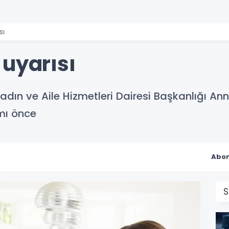
sı
 uyarısı
adın ve Aile Hizmetleri Dairesi Başkanlığı Ann
mı önce
Abon
S