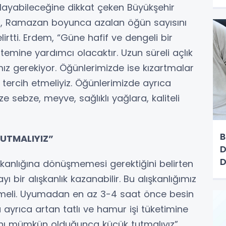
h
zorlayabileceğine dikkat çeken Büyükşehir
em, Ramazan boyunca azalan öğün sayısını
irtti. Erdem, “Güne hafif ve dengeli bir
temine yardımcı olacaktır. Uzun süreli açlık
 gerekiyor. Öğünlerimizde ise kızartmalar
 tercih etmeliyiz. Öğünlerimizde ayrıca
ze sebze, meyve, sağlıklı yağlara, kaliteli
B
UTMALIYIZ”
D
D
şkanlığına dönüşmemesi gerektiğini belirten
ir alışkanlık kazanabilir. Bu alışkanlığımız
meli. Uyumadan en az 3-4 saat önce besin
a ayrıca artan tatlı ve hamur işi tüketimine
rını mümkün olduğunca küçük tutmalıyız”