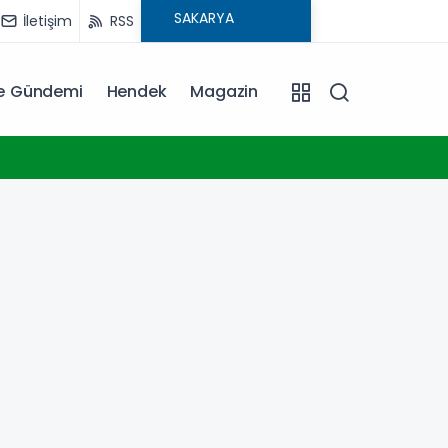
İletişim
RSS
ye Gündemi
Hendek
Magazin
11:38
Çocukl