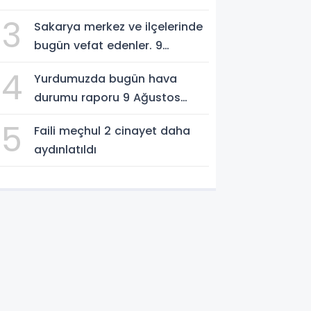
3
Sakarya merkez ve ilçelerinde
bugün vefat edenler. 9
Ağustos 2026
4
Yurdumuzda bugün hava
durumu raporu 9 Ağustos
2026
5
Faili meçhul 2 cinayet daha
aydınlatıldı