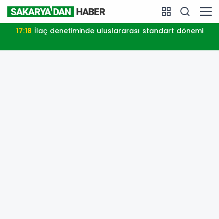
slararası standart dönemi
17:39
Kocaeli'de kırsal