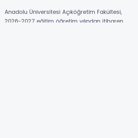
Anadolu Üniversitesi Açıköğretim Fakültesi,
2026-2027 eğitim öğretim yılından itibaren
seçmeli ders uygulamasını hayata geçiriyor.
Yeni sistemle öğrenciler eğitim planlarını ilgi
alanları ve kariyer hedeflerine göre
şekillendirebilecek.
ESKİŞEHİR (İGFA) -
Anadolu Üniversitesi
Açıköğretim Fakültesi (AÖF), 2026-2027 eğitim
öğretim yılından itibaren seçmeli ders
uygulamasına geçiyor. Türkiye'de açıköğretim
alanında ilk kez uygulanacak sistem,
öğrencilere daha esnek ve kişiselleştirilebilir bir
eğitim modeli sunmayı amaçlıyor.