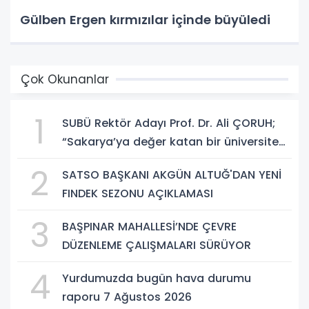
Gülben Ergen kırmızılar içinde büyüledi
Çok Okunanlar
1
SUBÜ Rektör Adayı Prof. Dr. Ali ÇORUH;
“Sakarya’ya değer katan bir üniversite
inşa etmek istiyorum”
2
SATSO BAŞKANI AKGÜN ALTUĞ'DAN YENİ
FINDEK SEZONU AÇIKLAMASI
3
BAŞPINAR MAHALLESİ’NDE ÇEVRE
DÜZENLEME ÇALIŞMALARI SÜRÜYOR
4
Yurdumuzda bugün hava durumu
raporu 7 Ağustos 2026