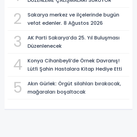
DÜZENLEME ÇALIŞMALARI SÜRÜYOR
2
Sakarya merkez ve ilçelerinde bugün
vefat edenler. 8 Ağustos 2026
3
AK Parti Sakarya’da 25. Yıl Buluşması
Düzenlenecek
4
Konya Cihanbeyli’de Örnek Davranış!
Lütfi Şahin Hastalara Kitap Hediye Etti
5
Akın Gürlek: Örgüt silahları bırakacak,
mağaraları boşaltacak