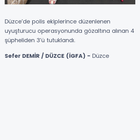
Düzce’de polis ekiplerince düzenlenen
uyuşturucu operasyonunda gözaltına alınan 4
şüpheliden 3’ü tutuklandı.
Sefer DEMİR / DÜZCE (İGFA) -
Düzce
Cumhuriyet Başsavcılığı koordinesinde, İl
Emniyet Müdürlüğü Narkotik Suçlarla
Mücadele Şube Müdürlüğü ekiplerince 30
Nisan 2026’da Kültür, Uzun Mustafa, Azmimilli
ve Güzelbahçe mahallelerinde belirlenen
adreslere operasyon düzenlendi.
Operasyonda yapılan aramalarda, 8 parça
halinde 105 gram sentetik kannabinoid, 65